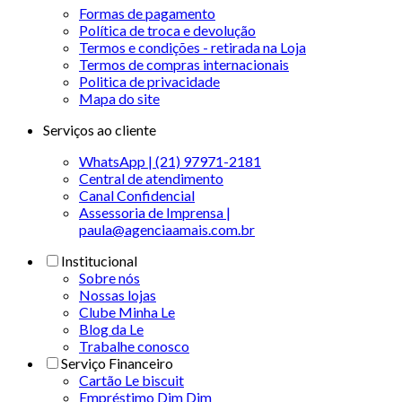
Formas de pagamento
Política de troca e devolução
Termos e condições - retirada na Loja
Termos de compras internacionais
Politica de privacidade
Mapa do site
Serviços ao cliente
WhatsApp | (21) 97971-2181
Central de atendimento
Canal Confidencial
Assessoria de Imprensa |
paula@agenciaamais.com.br
Institucional
Sobre nós
Nossas lojas
Clube Minha Le
Blog da Le
Trabalhe conosco
Serviço Financeiro
Cartão Le biscuit
Empréstimo Dim Dim