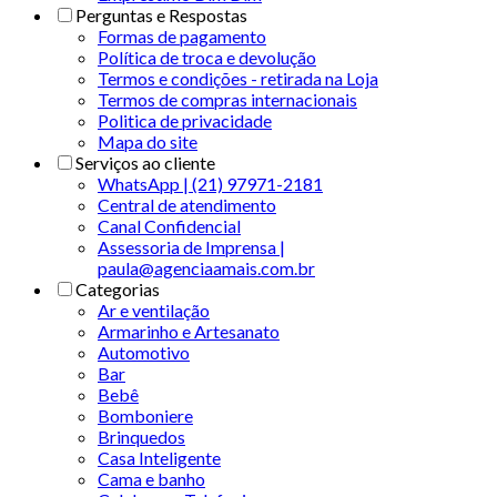
Perguntas e Respostas
Formas de pagamento
Política de troca e devolução
Termos e condições - retirada na Loja
Termos de compras internacionais
Politica de privacidade
Mapa do site
Serviços ao cliente
WhatsApp | (21) 97971-2181
Central de atendimento
Canal Confidencial
Assessoria de Imprensa |
paula@agenciaamais.com.br
Categorias
Ar e ventilação
Armarinho e Artesanato
Automotivo
Bar
Bebê
Bomboniere
Brinquedos
Casa Inteligente
Cama e banho