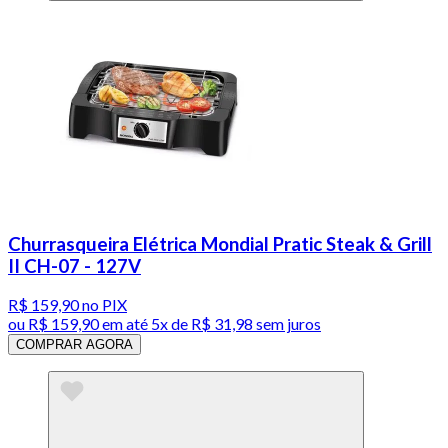
Churrasqueira Elétrica Mondial Pratic Steak & Grill
II CH-07 - 127V
R$ 159,90
no PIX
ou
R$ 159,90
em até
5x de R$ 31,98 sem juros
COMPRAR AGORA