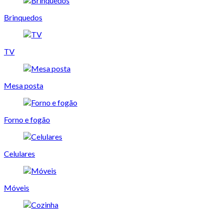
Brinquedos
TV
Mesa posta
Forno e fogão
Celulares
Móveis