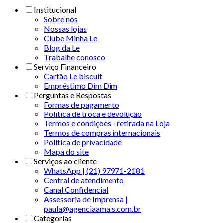
Institucional
Sobre nós
Nossas lojas
Clube Minha Le
Blog da Le
Trabalhe conosco
Serviço Financeiro
Cartão Le biscuit
Empréstimo Dim Dim
Perguntas e Respostas
Formas de pagamento
Política de troca e devolução
Termos e condições - retirada na Loja
Termos de compras internacionais
Politica de privacidade
Mapa do site
Serviços ao cliente
WhatsApp | (21) 97971-2181
Central de atendimento
Canal Confidencial
Assessoria de Imprensa |
paula@agenciaamais.com.br
Categorias