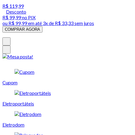
R$ 119,99
Desconto
R$ 99,99
no PIX
ou
R$ 99,99
em até
3x de R$ 33,33 sem juros
COMPRAR AGORA
Cupom
Eletroportáteis
Eletrodom