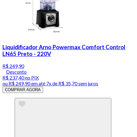
Liquidificador Arno Powermax Comfort Control
LN65 Preto - 220V
R$ 249,90
Desconto
R$ 237,40
no PIX
ou
R$ 249,90
em até
7x de R$ 35,70 sem juros
COMPRAR AGORA