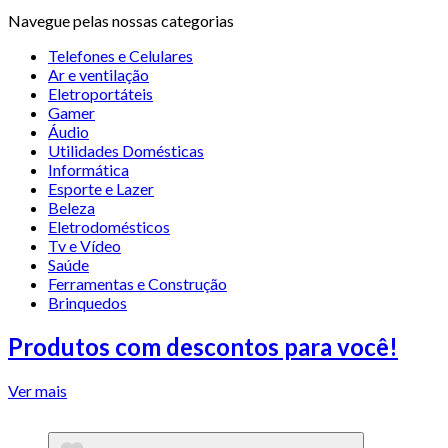
Navegue pelas nossas categorias
Telefones e Celulares
Ar e ventilação
Eletroportáteis
Gamer
Áudio
Utilidades Domésticas
Informática
Esporte e Lazer
Beleza
Eletrodomésticos
Tv e Vídeo
Saúde
Ferramentas e Construção
Brinquedos
Produtos com descontos para você!
Ver mais