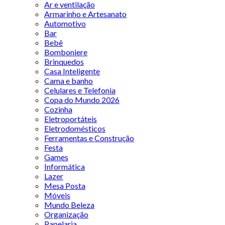
Ar e ventilação
Armarinho e Artesanato
Automotivo
Bar
Bebê
Bomboniere
Brinquedos
Casa Inteligente
Cama e banho
Celulares e Telefonia
Copa do Mundo 2026
Cozinha
Eletroportáteis
Eletrodomésticos
Ferramentas e Construção
Festa
Games
Informática
Lazer
Mesa Posta
Móveis
Mundo Beleza
Organização
Papelaria