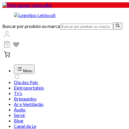
Buscar por produto ou marca
Menu
Dia dos Pais
Eletroportáteis
Tv's
Brinquedos
Ar e Ventilação
Áudio
Servir
Blog
Canal da Le