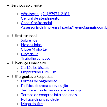
Serviços ao cliente
WhatsApp | (21) 97971-2181
Central de atendimento
Canal Confidencial
Assessoria de Imprensa | paula@agenciaamais.com.
Institucional
Sobre nós
Nossas lojas
Clube Minha Le
Blog da Le
Trabalhe conosco
Serviço Financeiro
Cartão Le biscuit
Empréstimo Dim Dim
Perguntas e Respostas
Formas de pagamento
Política de troca e devolução
Termos e condições - retirada na Loja
Termos de compras internacionais
Politica de privacidade
Mapa do site