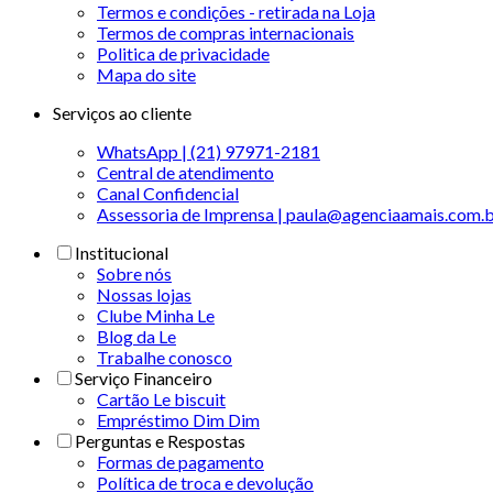
Termos e condições - retirada na Loja
Termos de compras internacionais
Politica de privacidade
Mapa do site
Serviços ao cliente
WhatsApp | (21) 97971-2181
Central de atendimento
Canal Confidencial
Assessoria de Imprensa | paula@agenciaamais.com.
Institucional
Sobre nós
Nossas lojas
Clube Minha Le
Blog da Le
Trabalhe conosco
Serviço Financeiro
Cartão Le biscuit
Empréstimo Dim Dim
Perguntas e Respostas
Formas de pagamento
Política de troca e devolução