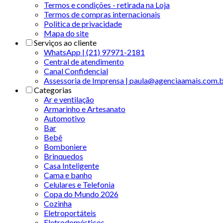
Termos e condições - retirada na Loja
Termos de compras internacionais
Politica de privacidade
Mapa do site
Serviços ao cliente
WhatsApp | (21) 97971-2181
Central de atendimento
Canal Confidencial
Assessoria de Imprensa | paula@agenciaamais.com.
Categorias
Ar e ventilação
Armarinho e Artesanato
Automotivo
Bar
Bebê
Bomboniere
Brinquedos
Casa Inteligente
Cama e banho
Celulares e Telefonia
Copa do Mundo 2026
Cozinha
Eletroportáteis
Eletrodomésticos