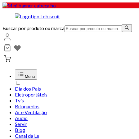
Buscar por produto ou marca
Menu
Dia dos Pais
Eletroportáteis
Tv's
Brinquedos
Ar e Ventilação
Áudio
Servir
Blog
Canal da Le