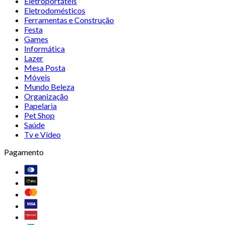
Eletroportáteis
Eletrodomésticos
Ferramentas e Construção
Festa
Games
Informática
Lazer
Mesa Posta
Móveis
Mundo Beleza
Organização
Papelaria
Pet Shop
Saúde
Tv e Vídeo
Pagamento