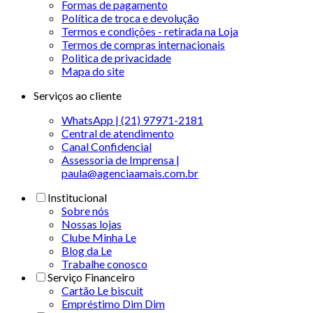
Formas de pagamento
Política de troca e devolução
Termos e condições - retirada na Loja
Termos de compras internacionais
Politica de privacidade
Mapa do site
Serviços ao cliente
WhatsApp | (21) 97971-2181
Central de atendimento
Canal Confidencial
Assessoria de Imprensa |
paula@agenciaamais.com.br
Institucional
Sobre nós
Nossas lojas
Clube Minha Le
Blog da Le
Trabalhe conosco
Serviço Financeiro
Cartão Le biscuit
Empréstimo Dim Dim