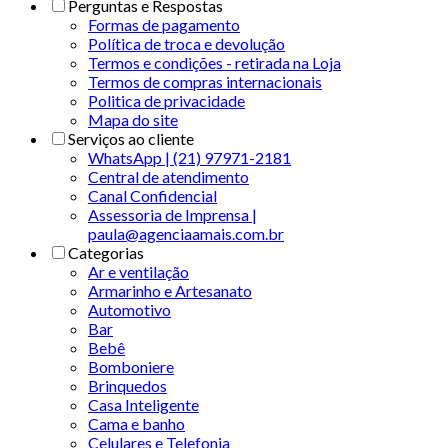
Perguntas e Respostas
Formas de pagamento
Política de troca e devolução
Termos e condições - retirada na Loja
Termos de compras internacionais
Politica de privacidade
Mapa do site
Serviços ao cliente
WhatsApp | (21) 97971-2181
Central de atendimento
Canal Confidencial
Assessoria de Imprensa |
paula@agenciaamais.com.br
Categorias
Ar e ventilação
Armarinho e Artesanato
Automotivo
Bar
Bebê
Bomboniere
Brinquedos
Casa Inteligente
Cama e banho
Celulares e Telefonia