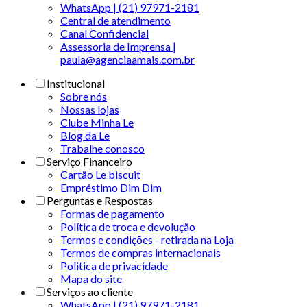
WhatsApp | (21) 97971-2181
Central de atendimento
Canal Confidencial
Assessoria de Imprensa |
paula@agenciaamais.com.br
Institucional
Sobre nós
Nossas lojas
Clube Minha Le
Blog da Le
Trabalhe conosco
Serviço Financeiro
Cartão Le biscuit
Empréstimo Dim Dim
Perguntas e Respostas
Formas de pagamento
Política de troca e devolução
Termos e condições - retirada na Loja
Termos de compras internacionais
Politica de privacidade
Mapa do site
Serviços ao cliente
WhatsApp | (21) 97971-2181