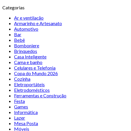
Categorias
Ar e ventilação
Armarinho e Artesanato
Automotivo
Bar
Bebê
Bomboniere
Brinquedos
Casa Inteligente
Cama e banho
Celulares e Telefonia
Copa do Mundo 2026
Cozinha
Eletroportáteis
Eletrodomésticos
Ferramentas e Construção
Festa
Games
Informática
Lazer
Mesa Posta
Móveis