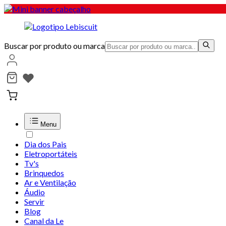
Buscar por produto ou marca
Menu
Dia dos Pais
Eletroportáteis
Tv's
Brinquedos
Ar e Ventilação
Áudio
Servir
Blog
Canal da Le