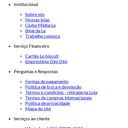
Institucional
Sobre nós
Nossas lojas
Clube Minha Le
Blog da Le
Trabalhe conosco
Serviço Financeiro
Cartão Le biscuit
Empréstimo Dim Dim
Perguntas e Respostas
Formas de pagamento
Política de troca e devolução
Termos e condições - retirada na Loja
Termos de compras internacionais
Politica de privacidade
Mapa do site
Serviços ao cliente