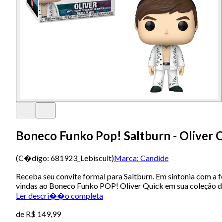
Boneco Funko Pop! Saltburn - Oliver 
(C�digo:
681923_Lebiscuit
)
Marca:
Candide
Receba seu convite formal para Saltburn. Em sintonia com a f
vindas ao Boneco Funko POP! Oliver Quick em sua coleção de
Ler descri��o completa
de
R$ 149,99