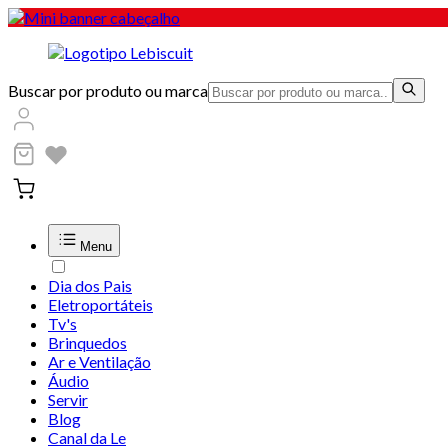
Buscar por produto ou marca
Menu
Dia dos Pais
Eletroportáteis
Tv's
Brinquedos
Ar e Ventilação
Áudio
Servir
Blog
Canal da Le