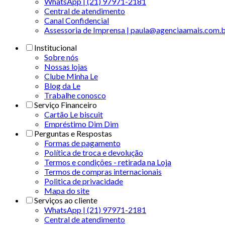
WhatsApp | (21) 97971-2181
Central de atendimento
Canal Confidencial
Assessoria de Imprensa | paula@agenciaamais.com.
Institucional
Sobre nós
Nossas lojas
Clube Minha Le
Blog da Le
Trabalhe conosco
Serviço Financeiro
Cartão Le biscuit
Empréstimo Dim Dim
Perguntas e Respostas
Formas de pagamento
Política de troca e devolução
Termos e condições - retirada na Loja
Termos de compras internacionais
Politica de privacidade
Mapa do site
Serviços ao cliente
WhatsApp | (21) 97971-2181
Central de atendimento