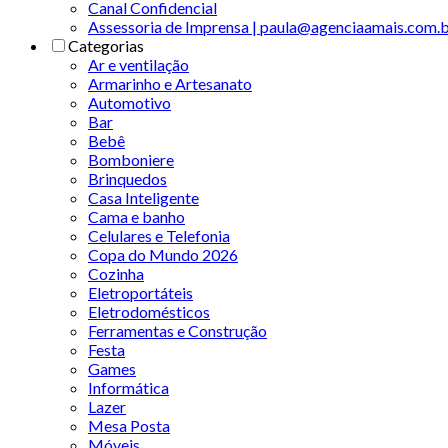
Canal Confidencial
Assessoria de Imprensa | paula@agenciaamais.com.
Categorias
Ar e ventilação
Armarinho e Artesanato
Automotivo
Bar
Bebê
Bomboniere
Brinquedos
Casa Inteligente
Cama e banho
Celulares e Telefonia
Copa do Mundo 2026
Cozinha
Eletroportáteis
Eletrodomésticos
Ferramentas e Construção
Festa
Games
Informática
Lazer
Mesa Posta
Móveis