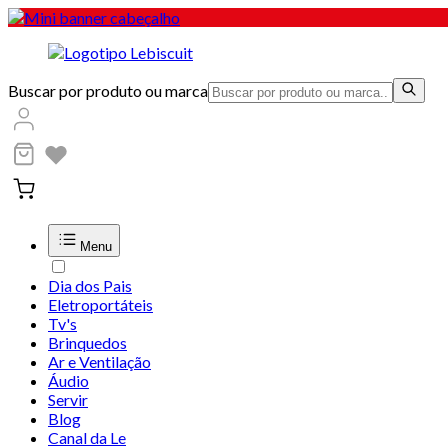
Buscar por produto ou marca
Menu
Dia dos Pais
Eletroportáteis
Tv's
Brinquedos
Ar e Ventilação
Áudio
Servir
Blog
Canal da Le