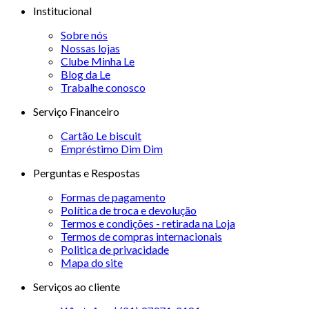
Institucional
Sobre nós
Nossas lojas
Clube Minha Le
Blog da Le
Trabalhe conosco
Serviço Financeiro
Cartão Le biscuit
Empréstimo Dim Dim
Perguntas e Respostas
Formas de pagamento
Política de troca e devolução
Termos e condições - retirada na Loja
Termos de compras internacionais
Politica de privacidade
Mapa do site
Serviços ao cliente