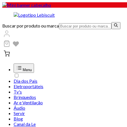
Buscar por produto ou marca
Menu
Dia dos Pais
Eletroportáteis
Tv's
Brinquedos
Ar e Ventilação
Áudio
Servir
Blog
Canal da Le