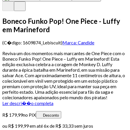
Boneco Funko Pop! One Piece - Luffy
em Marineford
(C�digo:
1609874_Lebiscuit
)
Marca:
Candide
Reviva um dos momentos mais marcantes de One Piece com o
Boneco Funko Pop! One Piece – Luffy em Marineford! Esta
edição exclusiva celebra a coragem de Monkey D. Luffy
durante a épica batalha em Marineford, em sua missão para
salvar Ace. Com aproximadamente 11 centímetros de altura, o
colecionável em vinil vem protegido em um estojo plástico
premium com proteção UV, ideal para manter sua peça em
perfeito estado. Uma adição essencial para fãs da saga e
colecionadores apaixonados pelo mundo dos piratas!
Ler descri��o completa
R$ 179,99
no PIX
Desconto
ou
R$ 199,99
em até
6x de R$ 33,33 sem juros