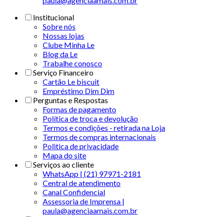
paula@agenciaamais.com.br
Institucional
Sobre nós
Nossas lojas
Clube Minha Le
Blog da Le
Trabalhe conosco
Serviço Financeiro
Cartão Le biscuit
Empréstimo Dim Dim
Perguntas e Respostas
Formas de pagamento
Política de troca e devolução
Termos e condições - retirada na Loja
Termos de compras internacionais
Politica de privacidade
Mapa do site
Serviços ao cliente
WhatsApp | (21) 97971-2181
Central de atendimento
Canal Confidencial
Assessoria de Imprensa |
paula@agenciaamais.com.br