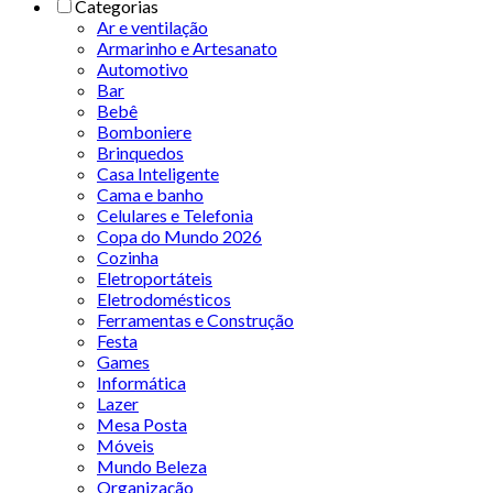
Categorias
Ar e ventilação
Armarinho e Artesanato
Automotivo
Bar
Bebê
Bomboniere
Brinquedos
Casa Inteligente
Cama e banho
Celulares e Telefonia
Copa do Mundo 2026
Cozinha
Eletroportáteis
Eletrodomésticos
Ferramentas e Construção
Festa
Games
Informática
Lazer
Mesa Posta
Móveis
Mundo Beleza
Organização