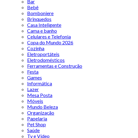
Bar
Bebê
Bomboniere
Brinquedos
Casa Inteligente
Cama e banho
Celulares e Telefonia
Copa do Mundo 2026
Cozinha
Eletroportáteis
Eletrodomésticos
Ferramentas e Construção
Festa
Games
Informática
Lazer
Mesa Posta
Móveis
Mundo Beleza
Organização
Papelaria
Pet Shop
Saúde
Tv e Vídeo