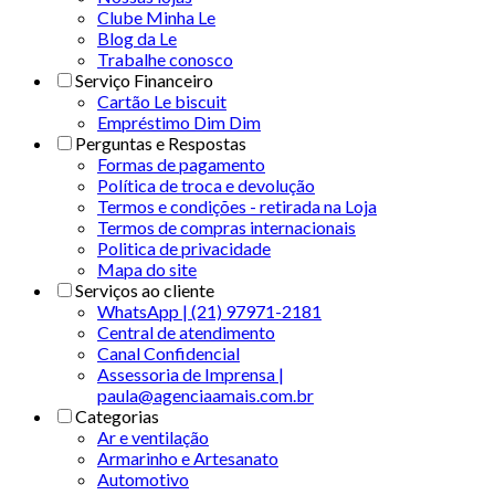
Clube Minha Le
Blog da Le
Trabalhe conosco
Serviço Financeiro
Cartão Le biscuit
Empréstimo Dim Dim
Perguntas e Respostas
Formas de pagamento
Política de troca e devolução
Termos e condições - retirada na Loja
Termos de compras internacionais
Politica de privacidade
Mapa do site
Serviços ao cliente
WhatsApp | (21) 97971-2181
Central de atendimento
Canal Confidencial
Assessoria de Imprensa |
paula@agenciaamais.com.br
Categorias
Ar e ventilação
Armarinho e Artesanato
Automotivo