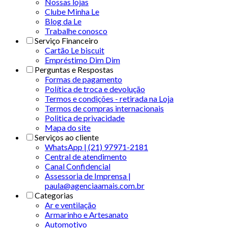
Nossas lojas
Clube Minha Le
Blog da Le
Trabalhe conosco
Serviço Financeiro
Cartão Le biscuit
Empréstimo Dim Dim
Perguntas e Respostas
Formas de pagamento
Política de troca e devolução
Termos e condições - retirada na Loja
Termos de compras internacionais
Politica de privacidade
Mapa do site
Serviços ao cliente
WhatsApp | (21) 97971-2181
Central de atendimento
Canal Confidencial
Assessoria de Imprensa |
paula@agenciaamais.com.br
Categorias
Ar e ventilação
Armarinho e Artesanato
Automotivo