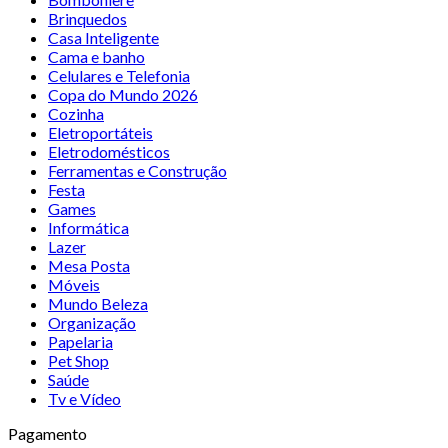
Brinquedos
Casa Inteligente
Cama e banho
Celulares e Telefonia
Copa do Mundo 2026
Cozinha
Eletroportáteis
Eletrodomésticos
Ferramentas e Construção
Festa
Games
Informática
Lazer
Mesa Posta
Móveis
Mundo Beleza
Organização
Papelaria
Pet Shop
Saúde
Tv e Vídeo
Pagamento