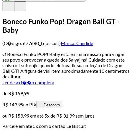
Boneco Funko Pop! Dragon Ball GT -
Baby
(C�digo:
677680_Lebiscuit
)
Marca:
Candide
O Boneco Funko POP! Baby está em uma missão para vingar
seu povo e provocar a queda dos Saiyajins! Cuidado com este
sinistro Tsufurujin quando ele invadir sua coleção de Dragon
Ball GT! A figura de vinil tem aproximadamente 10 centímetros
de altura.
Ler descri��o completa
de
R$ 199,99
R$ 143,99
no PIX
Desconto
ou
R$ 159,99
em até
5x de R$ 31,99 sem juros
Parcele em até
5
x com o cartão
Le Biscuit