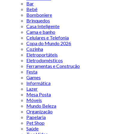
Bar
Bebê
Bomboniere
Brinquedos
Casa Inteligente
Cama e banho
Celulares e Telefonia
Copa do Mundo 2026
Cozinha
Eletroportáteis
Eletrodomésticos
Ferramentas e Construção
Festa
Games
Informática
Lazer
Mesa Posta
Móveis
Mundo Beleza
Organização
Papelaria
Pet Shop
Saúde