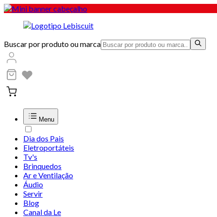
Buscar por produto ou marca
Menu
Dia dos Pais
Eletroportáteis
Tv's
Brinquedos
Ar e Ventilação
Áudio
Servir
Blog
Canal da Le