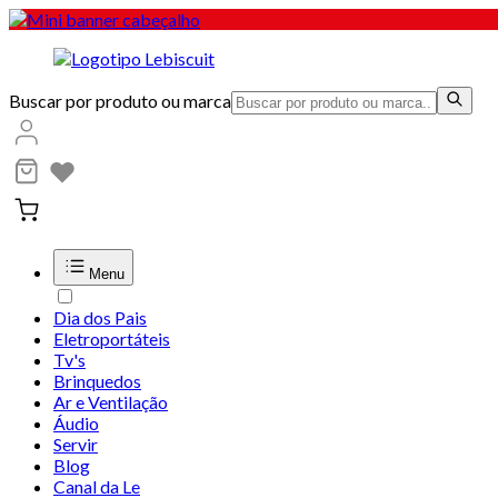
Buscar por produto ou marca
Menu
Dia dos Pais
Eletroportáteis
Tv's
Brinquedos
Ar e Ventilação
Áudio
Servir
Blog
Canal da Le