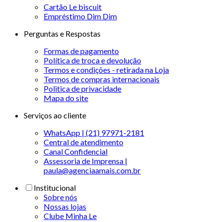
Cartão Le biscuit
Empréstimo Dim Dim
Perguntas e Respostas
Formas de pagamento
Política de troca e devolução
Termos e condições - retirada na Loja
Termos de compras internacionais
Politica de privacidade
Mapa do site
Serviços ao cliente
WhatsApp | (21) 97971-2181
Central de atendimento
Canal Confidencial
Assessoria de Imprensa |
paula@agenciaamais.com.br
Institucional
Sobre nós
Nossas lojas
Clube Minha Le