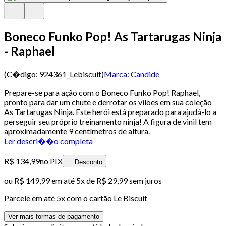
Boneco Funko Pop! As Tartarugas Ninja
- Raphael
(C�digo:
924361_Lebiscuit
)
Marca:
Candide
Prepare-se para ação com o Boneco Funko Pop! Raphael,
pronto para dar um chute e derrotar os vilões em sua coleção
As Tartarugas Ninja. Este herói está preparado para ajudá-lo a
perseguir seu próprio treinamento ninja! A figura de vinil tem
aproximadamente 9 centímetros de altura.
Ler descri��o completa
R$ 134,99
no PIX
Desconto
ou
R$ 149,99
em até
5x de R$ 29,99 sem juros
Parcele em até
5
x com o cartão
Le Biscuit
Ver mais formas de pagamento