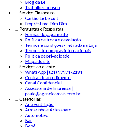
Blog da Le
Trabalhe conosco
Serviço Financeiro
Cartão Le biscuit
Empréstimo Dim Dim
Perguntas e Respostas
Formas de pagamento
Política de troca e devolução
Termos e condições - retirada na Loja
Termos de compras internacionais
Politica de privacidade
Mapa do site
Serviços ao cliente
WhatsApp | (21) 97971-2181
Central de atendimento
Canal Confidencial
Assessoria de Imprensa |
paula@agenciaamais.com.br
Categorias
Ar e ventilação
Armarinho e Artesanato
Automotivo
Bar
Bebê