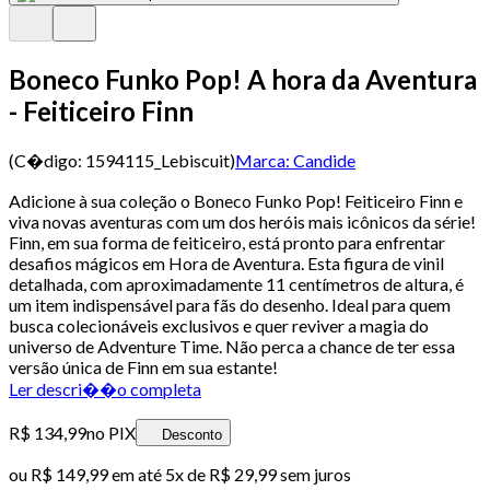
Boneco Funko Pop! A hora da Aventura
- Feiticeiro Finn
(C�digo:
1594115_Lebiscuit
)
Marca:
Candide
Adicione à sua coleção o Boneco Funko Pop! Feiticeiro Finn e
viva novas aventuras com um dos heróis mais icônicos da série!
Finn, em sua forma de feiticeiro, está pronto para enfrentar
desafios mágicos em Hora de Aventura. Esta figura de vinil
detalhada, com aproximadamente 11 centímetros de altura, é
um item indispensável para fãs do desenho. Ideal para quem
busca colecionáveis exclusivos e quer reviver a magia do
universo de Adventure Time. Não perca a chance de ter essa
versão única de Finn em sua estante!
Ler descri��o completa
R$ 134,99
no PIX
Desconto
ou
R$ 149,99
em até
5x de R$ 29,99 sem juros