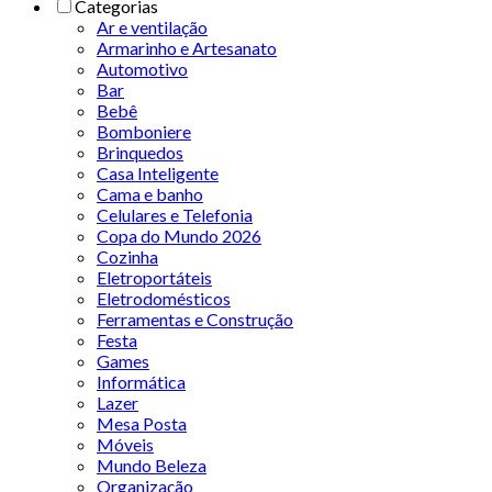
Categorias
Ar e ventilação
Armarinho e Artesanato
Automotivo
Bar
Bebê
Bomboniere
Brinquedos
Casa Inteligente
Cama e banho
Celulares e Telefonia
Copa do Mundo 2026
Cozinha
Eletroportáteis
Eletrodomésticos
Ferramentas e Construção
Festa
Games
Informática
Lazer
Mesa Posta
Móveis
Mundo Beleza
Organização