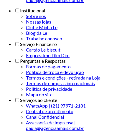
paula@agenciaamais.com.br
Institucional
Sobre nós
Nossas lojas
Clube Minha Le
Blog da Le
Trabalhe conosco
Serviço Financeiro
Cartão Le biscuit
Empréstimo Dim Dim
Perguntas e Respostas
Formas de pagamento
Política de troca e devolução
Termos e condições - retirada na Loja
Termos de compras internacionais
Politica de privacidade
Mapa do site
Serviços ao cliente
WhatsApp | (21) 97971-2181
Central de atendimento
Canal Confidencial
Assessoria de Imprensa |
paula@agenciaamais.com.br