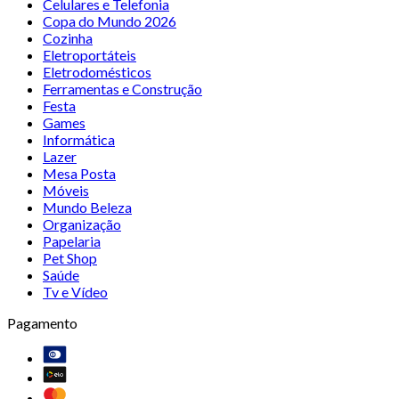
Celulares e Telefonia
Copa do Mundo 2026
Cozinha
Eletroportáteis
Eletrodomésticos
Ferramentas e Construção
Festa
Games
Informática
Lazer
Mesa Posta
Móveis
Mundo Beleza
Organização
Papelaria
Pet Shop
Saúde
Tv e Vídeo
Pagamento