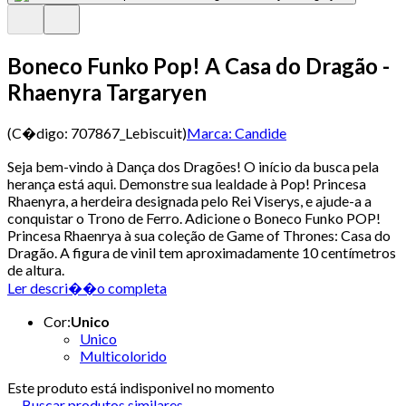
Boneco Funko Pop! A Casa do Dragão -
Rhaenyra Targaryen
(C�digo:
707867_Lebiscuit
)
Marca:
Candide
Seja bem-vindo à Dança dos Dragões! O início da busca pela
herança está aqui. Demonstre sua lealdade à Pop! Princesa
Rhaenyra, a herdeira designada pelo Rei Viserys, e ajude-a a
conquistar o Trono de Ferro. Adicione o Boneco Funko POP!
Princesa Rhaenrya à sua coleção de Game of Thrones: Casa do
Dragão. A figura de vinil tem aproximadamente 10 centímetros
de altura.
Ler descri��o completa
Cor
:
Unico
Unico
Multicolorido
Este produto está indisponivel no momento
Buscar produtos similares