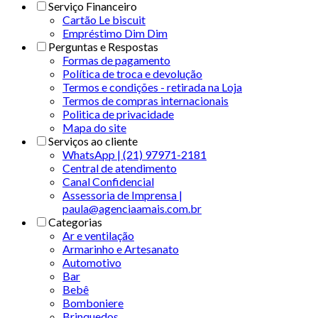
Serviço Financeiro
Cartão Le biscuit
Empréstimo Dim Dim
Perguntas e Respostas
Formas de pagamento
Política de troca e devolução
Termos e condições - retirada na Loja
Termos de compras internacionais
Politica de privacidade
Mapa do site
Serviços ao cliente
WhatsApp | (21) 97971-2181
Central de atendimento
Canal Confidencial
Assessoria de Imprensa |
paula@agenciaamais.com.br
Categorias
Ar e ventilação
Armarinho e Artesanato
Automotivo
Bar
Bebê
Bomboniere
Brinquedos