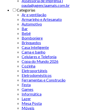
Assessoria de Imprensa |
paula@agenciaamais.com.br
Categorias
Ar e ventilação
Armarinho e Artesanato
Automotivo
Bar
Bebê
Bomboniere
Brinquedos
Casa Inteligente
Cama e banho
Celulares e Telefonia
Copa do Mundo 2026
Cozinha
Eletroportáteis
Eletrodomésticos
Ferramentas e Construção
Festa
Games
Informática
Lazer
Mesa Posta
Móveis