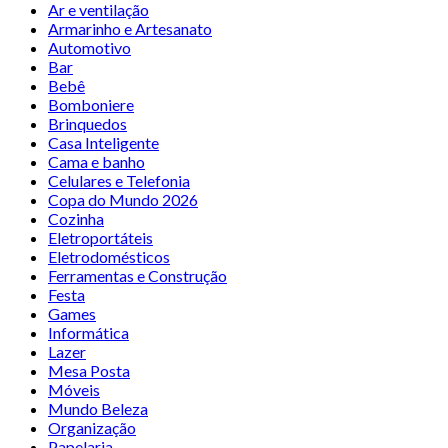
Ar e ventilação
Armarinho e Artesanato
Automotivo
Bar
Bebê
Bomboniere
Brinquedos
Casa Inteligente
Cama e banho
Celulares e Telefonia
Copa do Mundo 2026
Cozinha
Eletroportáteis
Eletrodomésticos
Ferramentas e Construção
Festa
Games
Informática
Lazer
Mesa Posta
Móveis
Mundo Beleza
Organização
Papelaria