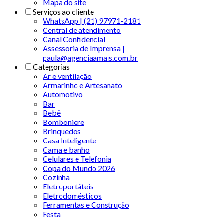
Mapa do site
Serviços ao cliente
WhatsApp | (21) 97971-2181
Central de atendimento
Canal Confidencial
Assessoria de Imprensa |
paula@agenciaamais.com.br
Categorias
Ar e ventilação
Armarinho e Artesanato
Automotivo
Bar
Bebê
Bomboniere
Brinquedos
Casa Inteligente
Cama e banho
Celulares e Telefonia
Copa do Mundo 2026
Cozinha
Eletroportáteis
Eletrodomésticos
Ferramentas e Construção
Festa