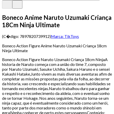
Boneco Anime Naruto Uzumaki Criança
18Cm Ninja Ultimate
(C�digo:
7897820739912
)
Marca:
TikToys
Boneco Action Figure Anime Naruto Uzumaki Criança 18cm
Ninja Ultimate
Boneco Action Figure Naruto Uzumaki Criança 18cm NinjaA
historia de Naruto começa com a união do time 7, composto
por Naruto Uzumaki, Sasuke Uchiha, Sakura Haruno e o sensei
Kakashi Hatake,Junto vivem as mais diversas aventuras afim de
completar as missões propostas pela vila da folha, ao decorrer
da historia, vao crescendo e especializando suas habilidades se
tornando excelentes ninjas.Naruto trabalhou duro para ganhar
o respeito e o reconhecimento da aldeia, com o eventual sonho
de se tornar Hokage. Nos anos seguintes, Naruto torna-se um
ninja capaz, que é eventualmente considerado como um herói,
tanto por parte dos moradores como o mundo shinobi em
geralVenha conhecer de perto estes personagensConteúdo: