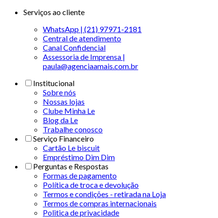
Serviços ao cliente
WhatsApp | (21) 97971-2181
Central de atendimento
Canal Confidencial
Assessoria de Imprensa |
paula@agenciaamais.com.br
Institucional
Sobre nós
Nossas lojas
Clube Minha Le
Blog da Le
Trabalhe conosco
Serviço Financeiro
Cartão Le biscuit
Empréstimo Dim Dim
Perguntas e Respostas
Formas de pagamento
Política de troca e devolução
Termos e condições - retirada na Loja
Termos de compras internacionais
Politica de privacidade