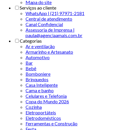
Mapa do site
Serviços ao cliente
WhatsApp | (21) 97971-2181
Central de atendimento
Canal Confidencial
Assessoria de Imprensa |
paula@agenciaamais.com.br
Categorias
Ar e ventilação
Armarinho e Artesanato
Automotivo
Bar
Bebê
Bomboniere
Brinquedos
Casa Inteligente
Cama e banho
Celulares e Telefonia
Copa do Mundo 2026
Cozinha
Eletroportáteis
Eletrodomésticos
Ferramentas e Construção
Festa