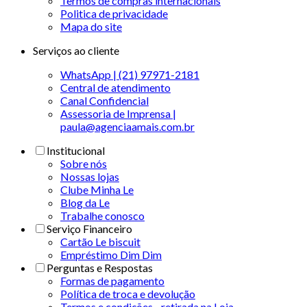
Termos de compras internacionais
Politica de privacidade
Mapa do site
Serviços ao cliente
WhatsApp | (21) 97971-2181
Central de atendimento
Canal Confidencial
Assessoria de Imprensa |
paula@agenciaamais.com.br
Institucional
Sobre nós
Nossas lojas
Clube Minha Le
Blog da Le
Trabalhe conosco
Serviço Financeiro
Cartão Le biscuit
Empréstimo Dim Dim
Perguntas e Respostas
Formas de pagamento
Política de troca e devolução
Termos e condições - retirada na Loja