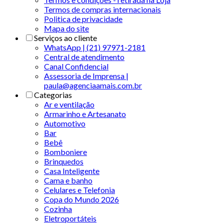
Termos de compras internacionais
Politica de privacidade
Mapa do site
Serviços ao cliente
WhatsApp | (21) 97971-2181
Central de atendimento
Canal Confidencial
Assessoria de Imprensa |
paula@agenciaamais.com.br
Categorias
Ar e ventilação
Armarinho e Artesanato
Automotivo
Bar
Bebê
Bomboniere
Brinquedos
Casa Inteligente
Cama e banho
Celulares e Telefonia
Copa do Mundo 2026
Cozinha
Eletroportáteis