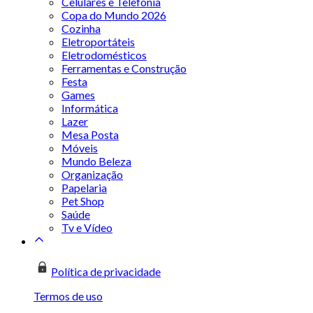
Celulares e Telefonia
Copa do Mundo 2026
Cozinha
Eletroportáteis
Eletrodomésticos
Ferramentas e Construção
Festa
Games
Informática
Lazer
Mesa Posta
Móveis
Mundo Beleza
Organização
Papelaria
Pet Shop
Saúde
Tv e Vídeo
Política de privacidade
Termos de uso