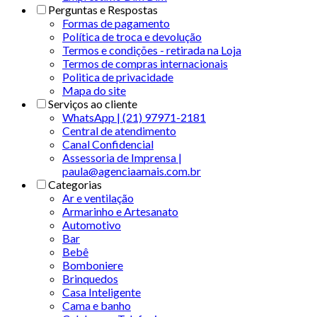
Perguntas e Respostas
Formas de pagamento
Política de troca e devolução
Termos e condições - retirada na Loja
Termos de compras internacionais
Politica de privacidade
Mapa do site
Serviços ao cliente
WhatsApp | (21) 97971-2181
Central de atendimento
Canal Confidencial
Assessoria de Imprensa |
paula@agenciaamais.com.br
Categorias
Ar e ventilação
Armarinho e Artesanato
Automotivo
Bar
Bebê
Bomboniere
Brinquedos
Casa Inteligente
Cama e banho