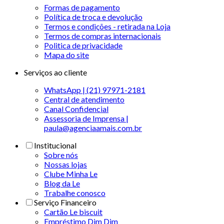
Formas de pagamento
Política de troca e devolução
Termos e condições - retirada na Loja
Termos de compras internacionais
Politica de privacidade
Mapa do site
Serviços ao cliente
WhatsApp | (21) 97971-2181
Central de atendimento
Canal Confidencial
Assessoria de Imprensa |
paula@agenciaamais.com.br
Institucional
Sobre nós
Nossas lojas
Clube Minha Le
Blog da Le
Trabalhe conosco
Serviço Financeiro
Cartão Le biscuit
Empréstimo Dim Dim