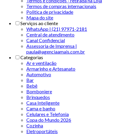
Termos e condições - retirada na Loja
Termos de compras internacionais
Politica de privacidade
Mapa do site
Serviços ao cliente
WhatsApp | (21) 97971-2181
Central de atendimento
Canal Confidencial
Assessoria de Imprensa |
paula@agenciaamais.com.br
Categorias
Ar e ventilação
Armarinho e Artesanato
Automotivo
Bar
Bebê
Bomboniere
Brinquedos
Casa Inteligente
Cama e banho
Celulares e Telefonia
Copa do Mundo 2026
Cozinha
Eletroportáteis