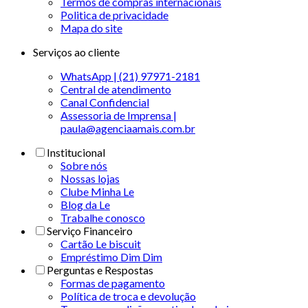
Termos de compras internacionais
Politica de privacidade
Mapa do site
Serviços ao cliente
WhatsApp | (21) 97971-2181
Central de atendimento
Canal Confidencial
Assessoria de Imprensa |
paula@agenciaamais.com.br
Institucional
Sobre nós
Nossas lojas
Clube Minha Le
Blog da Le
Trabalhe conosco
Serviço Financeiro
Cartão Le biscuit
Empréstimo Dim Dim
Perguntas e Respostas
Formas de pagamento
Política de troca e devolução