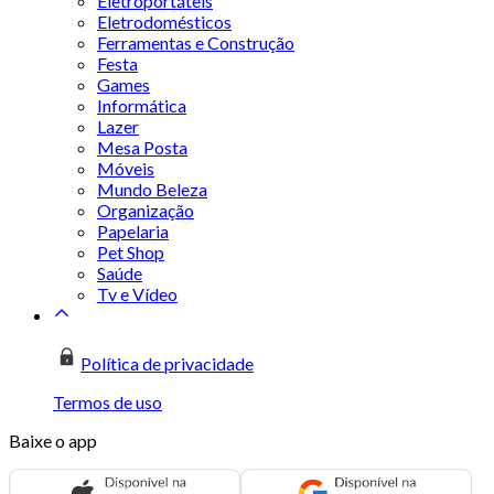
Eletroportáteis
Eletrodomésticos
Ferramentas e Construção
Festa
Games
Informática
Lazer
Mesa Posta
Móveis
Mundo Beleza
Organização
Papelaria
Pet Shop
Saúde
Tv e Vídeo
Política de privacidade
Termos de uso
Baixe o app