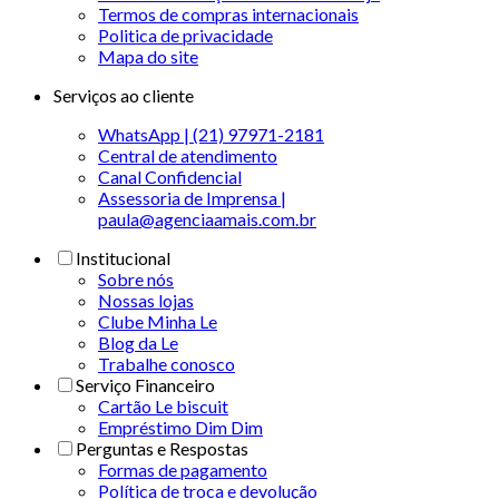
Termos de compras internacionais
Politica de privacidade
Mapa do site
Serviços ao cliente
WhatsApp | (21) 97971-2181
Central de atendimento
Canal Confidencial
Assessoria de Imprensa |
paula@agenciaamais.com.br
Institucional
Sobre nós
Nossas lojas
Clube Minha Le
Blog da Le
Trabalhe conosco
Serviço Financeiro
Cartão Le biscuit
Empréstimo Dim Dim
Perguntas e Respostas
Formas de pagamento
Política de troca e devolução