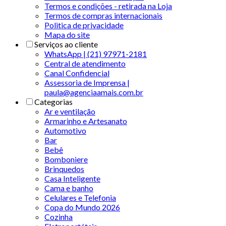
Termos e condições - retirada na Loja
Termos de compras internacionais
Politica de privacidade
Mapa do site
Serviços ao cliente
WhatsApp | (21) 97971-2181
Central de atendimento
Canal Confidencial
Assessoria de Imprensa |
paula@agenciaamais.com.br
Categorias
Ar e ventilação
Armarinho e Artesanato
Automotivo
Bar
Bebê
Bomboniere
Brinquedos
Casa Inteligente
Cama e banho
Celulares e Telefonia
Copa do Mundo 2026
Cozinha