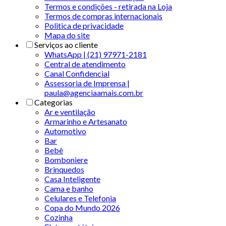
Termos e condições - retirada na Loja
Termos de compras internacionais
Politica de privacidade
Mapa do site
Serviços ao cliente
WhatsApp | (21) 97971-2181
Central de atendimento
Canal Confidencial
Assessoria de Imprensa |
paula@agenciaamais.com.br
Categorias
Ar e ventilação
Armarinho e Artesanato
Automotivo
Bar
Bebê
Bomboniere
Brinquedos
Casa Inteligente
Cama e banho
Celulares e Telefonia
Copa do Mundo 2026
Cozinha