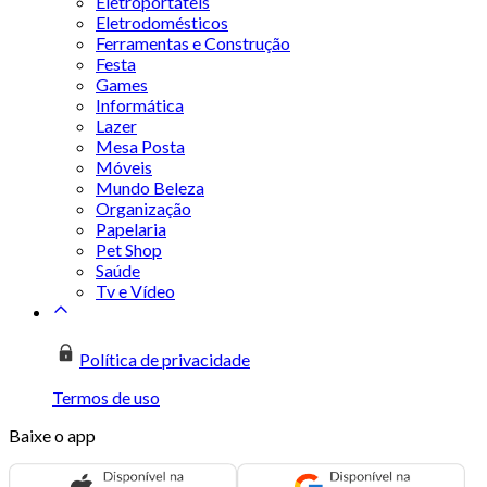
Eletroportáteis
Eletrodomésticos
Ferramentas e Construção
Festa
Games
Informática
Lazer
Mesa Posta
Móveis
Mundo Beleza
Organização
Papelaria
Pet Shop
Saúde
Tv e Vídeo
Política de privacidade
Termos de uso
Baixe o app