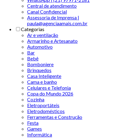
Central de atendimento
Canal Confidencial
Assessoria de Imprensa |
paula@agenciaamais.com.br
Categorias
Ar e ventilação
Armarinho e Artesanato
Automotivo
Bar
Bebê
Bomboniere
Brinquedos
Casa Inteligente
Cama e banho
Celulares e Telefonia
Copa do Mundo 2026
Cozinha
Eletroportáteis
Eletrodomésticos
Ferramentas e Construção
Festa
Games
Informática