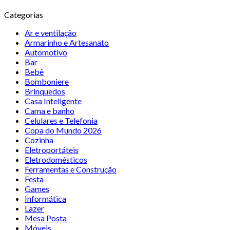
Categorias
Ar e ventilação
Armarinho e Artesanato
Automotivo
Bar
Bebê
Bomboniere
Brinquedos
Casa Inteligente
Cama e banho
Celulares e Telefonia
Copa do Mundo 2026
Cozinha
Eletroportáteis
Eletrodomésticos
Ferramentas e Construção
Festa
Games
Informática
Lazer
Mesa Posta
Móveis