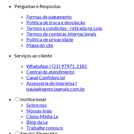
Perguntas e Respostas
Formas de pagamento
Política de troca e devolução
Termos e condições - retirada na Loja
Termos de compras internacionais
Politica de privacidade
Mapa do site
Serviços ao cliente
WhatsApp | (21) 97971-2181
Central de atendimento
Canal Confidencial
Assessoria de Imprensa |
paula@agenciaamais.com.br
Institucional
Sobre nós
Nossas lojas
Clube Minha Le
Blog da Le
Trabalhe conosco
Serviço Financeiro