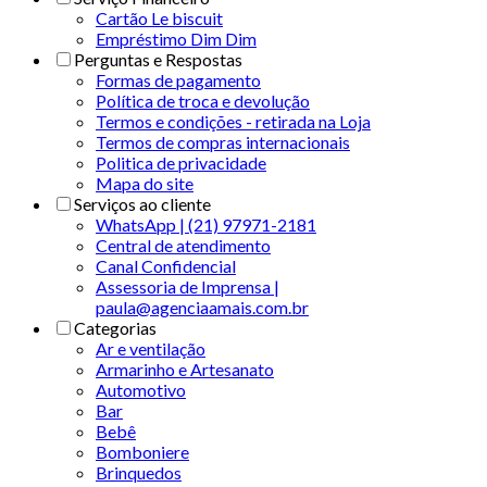
Cartão Le biscuit
Empréstimo Dim Dim
Perguntas e Respostas
Formas de pagamento
Política de troca e devolução
Termos e condições - retirada na Loja
Termos de compras internacionais
Politica de privacidade
Mapa do site
Serviços ao cliente
WhatsApp | (21) 97971-2181
Central de atendimento
Canal Confidencial
Assessoria de Imprensa |
paula@agenciaamais.com.br
Categorias
Ar e ventilação
Armarinho e Artesanato
Automotivo
Bar
Bebê
Bomboniere
Brinquedos