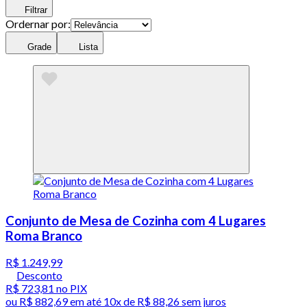
Filtrar
Ordernar por:
Grade
Lista
Conjunto de Mesa de Cozinha com 4 Lugares
Roma Branco
R$ 1.249,99
Desconto
R$ 723,81
no PIX
ou
R$ 882,69
em até
10x de R$ 88,26 sem juros