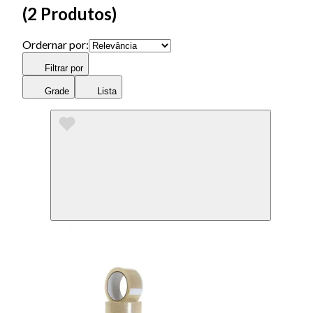
(
2 Produtos
)
Ordernar por:
Filtrar por
Grade
Lista