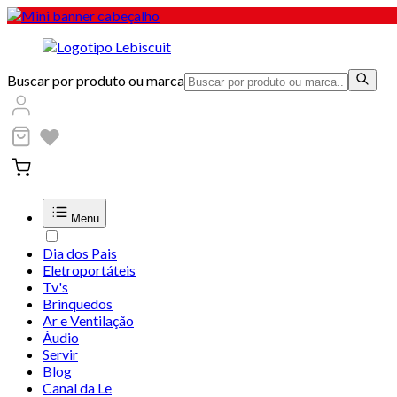
Buscar por produto ou marca
Menu
Dia dos Pais
Eletroportáteis
Tv's
Brinquedos
Ar e Ventilação
Áudio
Servir
Blog
Canal da Le