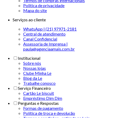
Termos de compras internacionais
Politica de privacidade
Mapa do site
Serviços ao cliente
WhatsApp | (21) 97971-2181
Central de atendimento
Canal Confidencial
Assessoria de Imprensa |
paula@agenciaamais.com.br
Institucional
Sobre nós
Nossas lojas
Clube Minha Le
Blog da Le
Trabalhe conosco
Serviço Financeiro
Cartão Le biscuit
Empréstimo Dim Dim
Perguntas e Respostas
Formas de pagamento
Política de troca e devolução