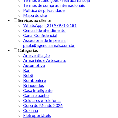
Termos e condições - retirada na Loja
Termos de compras internacionais
Politica de privacidade
Mapa do site
Serviços ao cliente
WhatsApp | (21) 97971-2181
Central de atendimento
Canal Confidencial
Assessoria de Imprensa |
paula@agenciaamais.com.br
Categorias
Ar e ventilação
Armarinho e Artesanato
Automotivo
Bar
Bebê
Bomboniere
Brinquedos
Casa Inteligente
Cama e banho
Celulares e Telefonia
Copa do Mundo 2026
Cozinha
Eletroportáteis