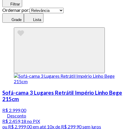
Filtrar
Ordernar por:
Grade
Lista
Sofá-cama 3 Lugares Retrátil Império Linho Bege
215cm
R$ 2.999,00
Desconto
R$ 2.459,18
no PIX
ou
R$ 2.999,00
em até
10x de R$ 299,90 sem juros