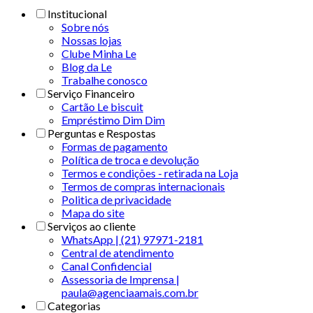
Institucional
Sobre nós
Nossas lojas
Clube Minha Le
Blog da Le
Trabalhe conosco
Serviço Financeiro
Cartão Le biscuit
Empréstimo Dim Dim
Perguntas e Respostas
Formas de pagamento
Política de troca e devolução
Termos e condições - retirada na Loja
Termos de compras internacionais
Politica de privacidade
Mapa do site
Serviços ao cliente
WhatsApp | (21) 97971-2181
Central de atendimento
Canal Confidencial
Assessoria de Imprensa |
paula@agenciaamais.com.br
Categorias