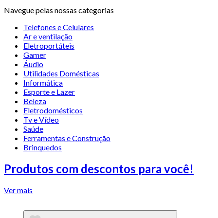
Navegue pelas nossas categorias
Telefones e Celulares
Ar e ventilação
Eletroportáteis
Gamer
Áudio
Utilidades Domésticas
Informática
Esporte e Lazer
Beleza
Eletrodomésticos
Tv e Vídeo
Saúde
Ferramentas e Construção
Brinquedos
Produtos com descontos para você!
Ver mais