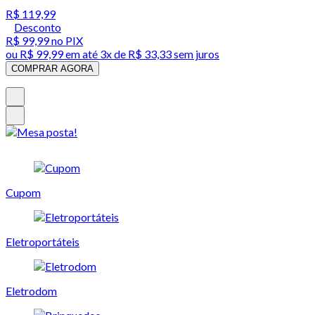
R$ 119,99
Desconto
R$ 99,99
no PIX
ou
R$ 99,99
em até
3x de R$ 33,33 sem juros
COMPRAR AGORA
Cupom
Eletroportáteis
Eletrodom