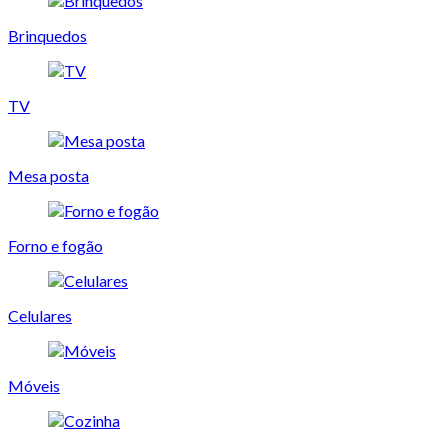
Brinquedos
TV
Mesa posta
Forno e fogão
Celulares
Móveis