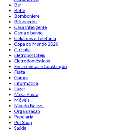
Bar
Bebê
Bomboniere
Brinquedos
Casa Inteligente
Cama e banho
Celulares e Telefonia
Copa do Mundo 2026
Cozinha
Eletroportáteis
Eletrodomésticos
Ferramentas e Construção
Festa
Games
Informática
Lazer
Mesa Posta
Móveis
Mundo Beleza
Organização
Papelaria
Pet Shop
Saúde