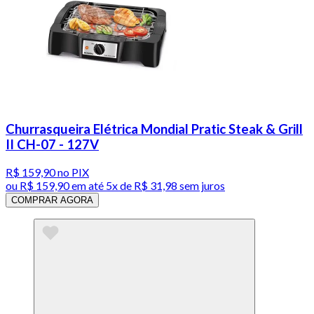
Churrasqueira Elétrica Mondial Pratic Steak & Grill
II CH-07 - 127V
R$ 159,90
no PIX
ou
R$ 159,90
em até
5x de R$ 31,98 sem juros
COMPRAR AGORA