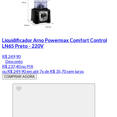
Liquidificador Arno Powermax Comfort Control
LN65 Preto - 220V
R$ 249,90
Desconto
R$ 237,40
no PIX
ou
R$ 249,90
em até
7x de R$ 35,70 sem juros
COMPRAR AGORA