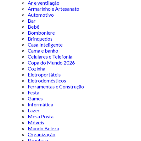
Ar e ventilação
Armarinho e Artesanato
Automotivo
Bar
Bebê
Bomboniere
Brinquedos
Casa Inteligente
Cama e banho
Celulares e Telefonia
Copa do Mundo 2026
Cozinha
Eletroportáteis
Eletrodomésticos
Ferramentas e Construção
Festa
Games
Informática
Lazer
Mesa Posta
Móveis
Mundo Beleza
Organização
Papelaria