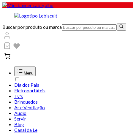
Buscar por produto ou marca
Menu
Dia dos Pais
Eletroportáteis
Tv's
Brinquedos
Ar e Ventilação
Áudio
Servir
Blog
Canal da Le