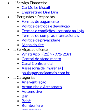
Serviço Financeiro
Cartão Le biscuit
Empréstimo Dim Dim
Perguntas e Respostas
Formas de pagamento
Política de troca e devolução
Termos e condições - retirada na Loja
Termos de compras internacionais
Politica de privacidade
Mapa do site
Serviços ao cliente
WhatsApp | (21) 97971-2181
Central de atendimento
Canal Confidencial
Assessoria de Imprensa |
paula@agenciaamais.com.br
Categorias
Ar e ventilação
Armarinho e Artesanato
Automotivo
Bar
Bebê
Bomboniere
Brinquedos