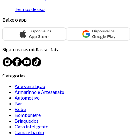
Termos de uso
Baixe o app
Siga-nos nas mídias sociais
Categorias
Ar e ventilação
Armarinho e Artesanato
Automotivo
Bar
Bebê
Bomboniere
Brinquedos
Casa Inteligente
Cama e banho