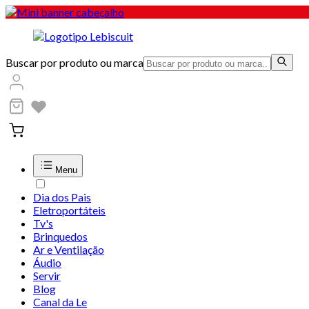
Buscar por produto ou marca
Menu
Dia dos Pais
Eletroportáteis
Tv's
Brinquedos
Ar e Ventilação
Áudio
Servir
Blog
Canal da Le