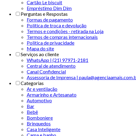
Cartão Le biscuit
Empréstimo Dim Dim
Perguntas e Respostas
Formas de pagamento
Política de troca e devolução
Termos e condições - retirada na Loja
Termos de compras internacionais
Politica de privacidade
Mapa do site
Serviços ao cliente
WhatsApp | (21) 97971-2181
Central de atendimento
Canal Confidencial
Assessoria de Imprensa | paula@agenciaamais.com.
Categorias
Ar e ventilação
Armarinho e Artesanato
Automotivo
Bar
Bebê
Bomboniere
Brinquedos
Casa Inteligente
Cama e banho