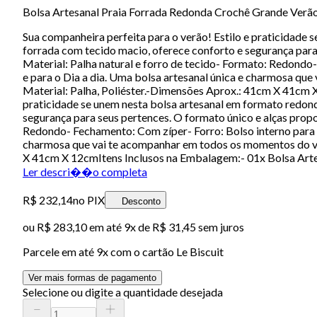
Bolsa Artesanal Praia Forrada Redonda Crochê Grande Verã
Sua companheira perfeita para o verão! Estilo e praticidade se
forrada com tecido macio, oferece conforto e segurança para
Material: Palha natural e forro de tecido- Formato: Redondo-
e para o Dia a dia. Uma bolsa artesanal única e charmosa q
Material: Palha, Poliéster.-Dimensões Aprox.: 41cm X 41cm 
praticidade se unem nesta bolsa artesanal em formato redonda,
segurança para seus pertences. O formato único e alças propo
Redondo- Fechamento: Com zíper- Forro: Bolso interno para gu
charmosa que vai te acompanhar em todos os momentos do ve
X 41cm X 12cmItens Inclusos na Embalagem:- 01x Bolsa Art
Ler descri��o completa
R$ 232,14
no PIX
Desconto
ou
R$ 283,10
em até
9x de R$ 31,45 sem juros
Parcele em até
9
x com o cartão
Le Biscuit
Ver mais formas de pagamento
Selecione ou digite a quantidade desejada