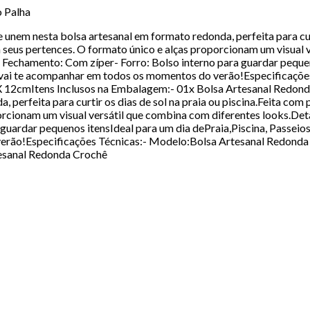
o Palha
 unem nesta bolsa artesanal em formato redonda, perfeita para curt
 seus pertences. O formato único e alças proporcionam um visual 
 Fechamento: Com zíper- Forro: Bolso interno para guardar pequen
ue vai te acompanhar em todos os momentos do verão!Especificaç
X 12cmItens Inclusos na Embalagem:- 01x Bolsa Artesanal Redonda
 perfeita para curtir os dias de sol na praia ou piscina.Feita com
rcionam um visual versátil que combina com diferentes looks.Detal
ardar pequenos itensIdeal para um dia dePraia,Piscina, Passeios, 
rão!Especificações Técnicas:- Modelo:Bolsa Artesanal Redonda C
esanal Redonda Crochê