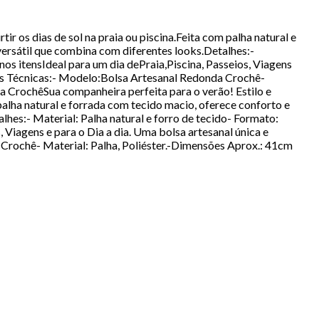
ir os dias de sol na praia ou piscina.Feita com palha natural e
versátil que combina com diferentes looks.Detalhes:-
os itensIdeal para um dia dePraia,Piscina, Passeios, Viagens
ões Técnicas:- Modelo:Bolsa Artesanal Redonda Crochê-
 CrochêSua companheira perfeita para o verão! Estilo e
 palha natural e forrada com tecido macio, oferece conforto e
hes:- Material: Palha natural e forro de tecido- Formato:
Viagens e para o Dia a dia. Uma bolsa artesanal única e
rochê- Material: Palha, Poliéster.-Dimensões Aprox.: 41cm