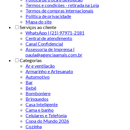
Termos e condições - retirada na Loja
Termos de compras internacionais
Politica de privacidade
Mapa do site
Serviços ao cliente
WhatsApp | (21) 97971-2181
Central de atendimento
Canal Confidencial
Assessoria de Imprensa |
paula@agenciaamais.com.br
Categorias
Ar e ventilação
Armarinho e Artesanato
Automotivo
Bar
Bebê
Bomboniere
Brinquedos
Casa Inteligente
Cama e banho
Celulares e Telefonia
Copa do Mundo 2026
Cozinha