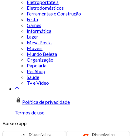
Eletroportáteis
Eletrodomésticos
Ferramentas e Construção
Festa
Games
Informática
Lazer
Mesa Posta
Móveis
Mundo Beleza
Organização
Papelaria
Pet Shop
Saúde
Tv e Vídeo
Política de privacidade
Termos de uso
Baixe o app