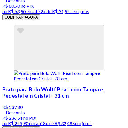
Desconto
R$ 60,70
no PIX
ou
R$ 63,90
em até
2x de R$ 31,95 sem juros
COMPRAR AGORA
Prato para Bolo Wolff Pearl com Tampa e
Pedestal em Cristal - 31 cm
R$ 539,80
Desconto
R$ 236,51
no PIX
ou
R$ 259,90
em até
8x de R$ 32,48 sem juros