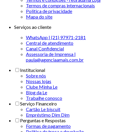
Termos de compras internacionais
Politica de privacidade
Mapa do site
Serviços ao cliente
WhatsApp | (21) 97971-2181
Central de atendimento
Canal Confidencial
Assessoria de Imprensa |
paula@agenciaamais.com.br
Institucional
Sobre nós
Nossas lojas
Clube Minha Le
Blog da Le
Trabalhe conosco
Serviço Financeiro
Cartão Le biscuit
Empréstimo Dim Dim
Perguntas e Respostas
Formas de pagamento
Política de troca e devolução