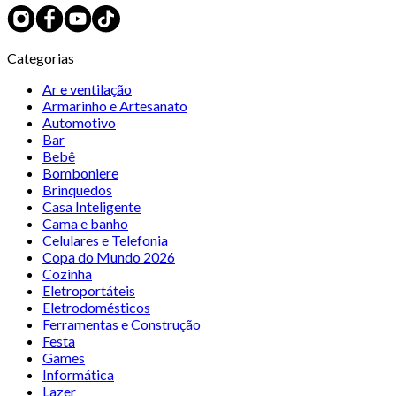
Categorias
Ar e ventilação
Armarinho e Artesanato
Automotivo
Bar
Bebê
Bomboniere
Brinquedos
Casa Inteligente
Cama e banho
Celulares e Telefonia
Copa do Mundo 2026
Cozinha
Eletroportáteis
Eletrodomésticos
Ferramentas e Construção
Festa
Games
Informática
Lazer