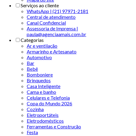
Serviços ao cliente
WhatsApp | (21) 97971-2181
Central de atendimento
Canal Confidencial
Assessoria de Imprensa |
paula@agenciaamais.com.br
Categorias
Ar e ventilação
Armarinho e Artesanato
Automotivo
Bar
Bebê
Bomboniere
Brinquedos
Casa Inteligente
Cama e banho
Celulares e Telefonia
Copa do Mundo 2026
Cozinha
Eletroportáteis
Eletrodomésticos
Ferramentas e Construção
Festa