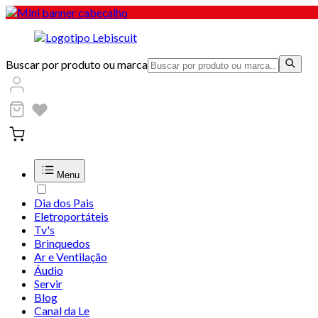
Buscar por produto ou marca
Menu
Dia dos Pais
Eletroportáteis
Tv's
Brinquedos
Ar e Ventilação
Áudio
Servir
Blog
Canal da Le