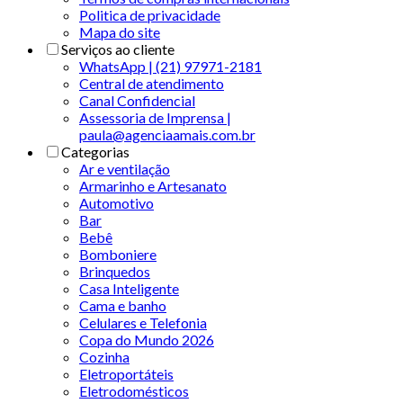
Politica de privacidade
Mapa do site
Serviços ao cliente
WhatsApp | (21) 97971-2181
Central de atendimento
Canal Confidencial
Assessoria de Imprensa |
paula@agenciaamais.com.br
Categorias
Ar e ventilação
Armarinho e Artesanato
Automotivo
Bar
Bebê
Bomboniere
Brinquedos
Casa Inteligente
Cama e banho
Celulares e Telefonia
Copa do Mundo 2026
Cozinha
Eletroportáteis
Eletrodomésticos