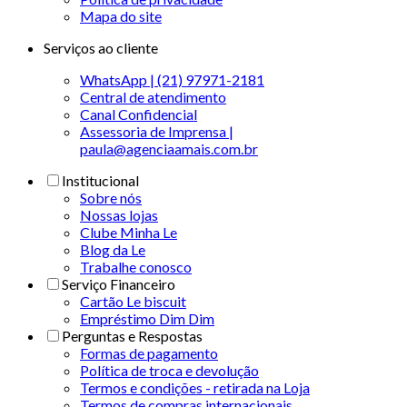
Mapa do site
Serviços ao cliente
WhatsApp | (21) 97971-2181
Central de atendimento
Canal Confidencial
Assessoria de Imprensa |
paula@agenciaamais.com.br
Institucional
Sobre nós
Nossas lojas
Clube Minha Le
Blog da Le
Trabalhe conosco
Serviço Financeiro
Cartão Le biscuit
Empréstimo Dim Dim
Perguntas e Respostas
Formas de pagamento
Política de troca e devolução
Termos e condições - retirada na Loja
Termos de compras internacionais