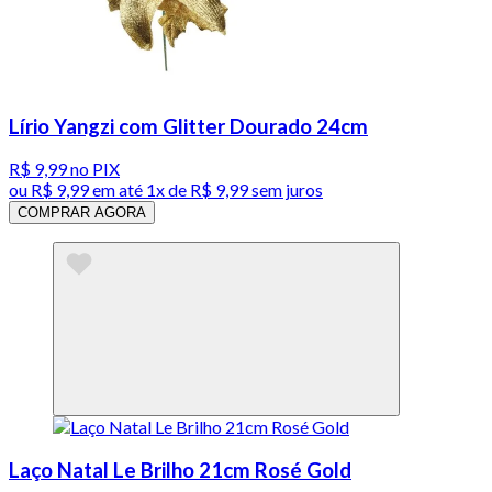
Lírio Yangzi com Glitter Dourado 24cm
R$ 9,99
no PIX
ou
R$ 9,99
em até 1x de
R$ 9,99
sem juros
COMPRAR AGORA
Laço Natal Le Brilho 21cm Rosé Gold