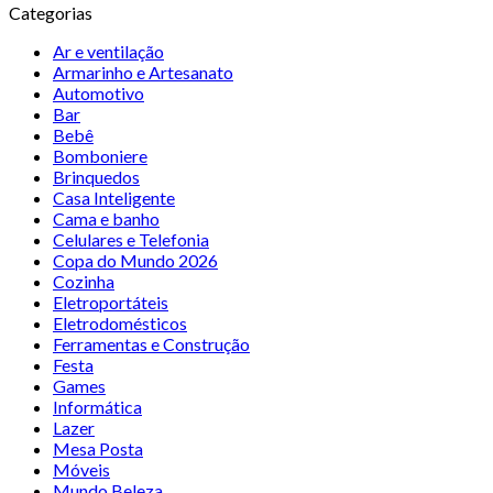
Categorias
Ar e ventilação
Armarinho e Artesanato
Automotivo
Bar
Bebê
Bomboniere
Brinquedos
Casa Inteligente
Cama e banho
Celulares e Telefonia
Copa do Mundo 2026
Cozinha
Eletroportáteis
Eletrodomésticos
Ferramentas e Construção
Festa
Games
Informática
Lazer
Mesa Posta
Móveis
Mundo Beleza