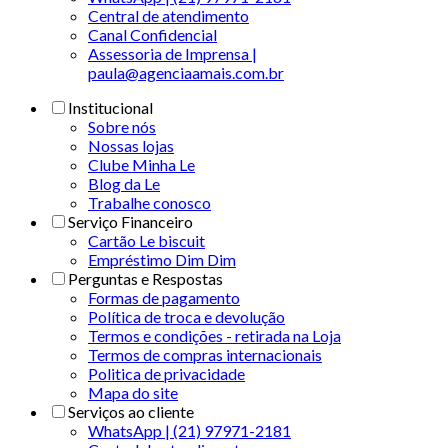
Central de atendimento
Canal Confidencial
Assessoria de Imprensa |
paula@agenciaamais.com.br
Institucional
Sobre nós
Nossas lojas
Clube Minha Le
Blog da Le
Trabalhe conosco
Serviço Financeiro
Cartão Le biscuit
Empréstimo Dim Dim
Perguntas e Respostas
Formas de pagamento
Política de troca e devolução
Termos e condições - retirada na Loja
Termos de compras internacionais
Politica de privacidade
Mapa do site
Serviços ao cliente
WhatsApp | (21) 97971-2181