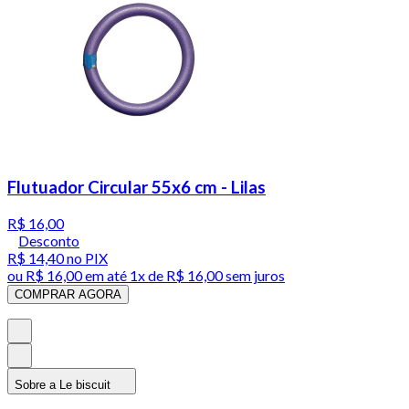
Flutuador Circular 55x6 cm - Lilas
R$ 16,00
Desconto
R$ 14,40
no PIX
ou
R$ 16,00
em até 1x de
R$ 16,00
sem juros
COMPRAR AGORA
Sobre a Le biscuit