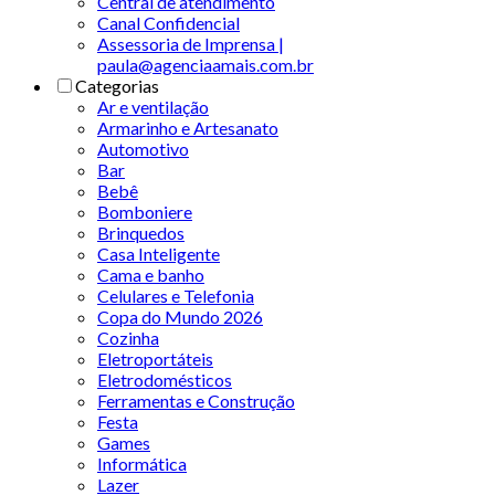
Central de atendimento
Canal Confidencial
Assessoria de Imprensa |
paula@agenciaamais.com.br
Categorias
Ar e ventilação
Armarinho e Artesanato
Automotivo
Bar
Bebê
Bomboniere
Brinquedos
Casa Inteligente
Cama e banho
Celulares e Telefonia
Copa do Mundo 2026
Cozinha
Eletroportáteis
Eletrodomésticos
Ferramentas e Construção
Festa
Games
Informática
Lazer