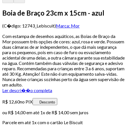
Boia de Braço 23cm x 15cm - azul
(C�digo:
12743_Lebiscuit
)
Marca:
Mor
Com estampa de desenhos aquáticos, as Boias de Braço da
Mor possuem três opções de cores: azul, rosa e verde. Possuem
duas câmaras de ar independentes, o que dá mais segurança
para os pequenos, pois em caso de furo ou esvaziamento
acidental de uma delas, a outra câmara garante sua estabilidade
na água. Contém também duas válvulas de segurança e adesivo
reparo. Recomendadas para crianças entre 3 a 6 anos, suportam
até 30 Kg. Atenção! Este não é um equipamento salva-vidas.
Nunca deixe crianças sozinhas perto da água sem supervisão de
um adulto.
Ler descri��o completa
R$ 12,60
no PIX
Desconto
ou
R$ 14,00
em até 1x de
R$ 14,00
sem juros
Parcele em até
1
x com o cartão
Le Biscuit