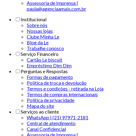
Assessoria de Imprensa |
paula@agenciaamais.com.br
Institucional
Sobre nós
Nossas lojas
Clube Minha Le
Blog da Le
Trabalhe conosco
Serviço Financeiro
Cartão Le biscuit
Empréstimo Dim Dim
Perguntas e Respostas
Formas de pagamento
Política de troca e devolução
Termos e condições - retirada na Loja
Termos de compras internacionais
Politica de privacidade
Mapa do site
Serviços ao cliente
WhatsApp | (21) 97971-2181
Central de atendimento
Canal Confidencial
Assessoria de Imprensa |