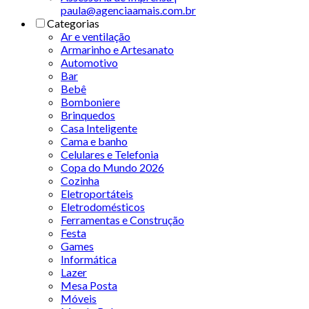
paula@agenciaamais.com.br
Categorias
Ar e ventilação
Armarinho e Artesanato
Automotivo
Bar
Bebê
Bomboniere
Brinquedos
Casa Inteligente
Cama e banho
Celulares e Telefonia
Copa do Mundo 2026
Cozinha
Eletroportáteis
Eletrodomésticos
Ferramentas e Construção
Festa
Games
Informática
Lazer
Mesa Posta
Móveis