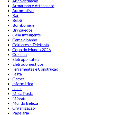
Ar e ventilação
Armarinho e Artesanato
Automotivo
Bar
Bebê
Bomboniere
Brinquedos
Casa Inteligente
Cama e banho
Celulares e Telefonia
Copa do Mundo 2026
Cozinha
Eletroportáteis
Eletrodomésticos
Ferramentas e Construção
Festa
Games
Informática
Lazer
Mesa Posta
Móveis
Mundo Beleza
Organização
Papelaria