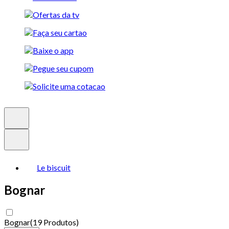
Le biscuit
Bognar
Bognar
(
19 Produtos
)