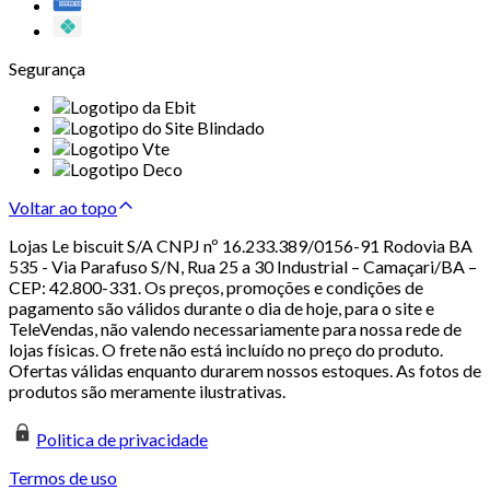
Segurança
Voltar ao topo
Lojas Le biscuit S/A CNPJ nº 16.233.389/0156-91 Rodovia BA
535 - Via Parafuso S/N, Rua 25 a 30 Industrial – Camaçari/BA –
CEP: 42.800-331. Os preços, promoções e condições de
pagamento são válidos durante o dia de hoje, para o site e
TeleVendas, não valendo necessariamente para nossa rede de
lojas físicas. O frete não está incluído no preço do produto.
Ofertas válidas enquanto durarem nossos estoques. As fotos de
produtos são meramente ilustrativas.
Politica de privacidade
Termos de uso