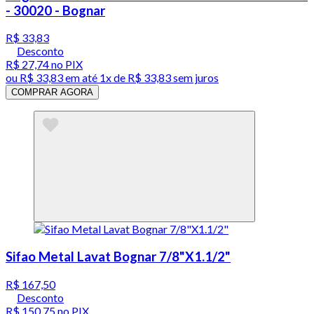
- 30020 - Bognar
R$ 33,83
Desconto
R$ 27,74
no PIX
ou
R$ 33,83
em até 1x de
R$ 33,83
sem juros
COMPRAR AGORA
Sifao Metal Lavat Bognar 7/8"X1.1/2"
R$ 167,50
Desconto
R$ 150,75
no PIX