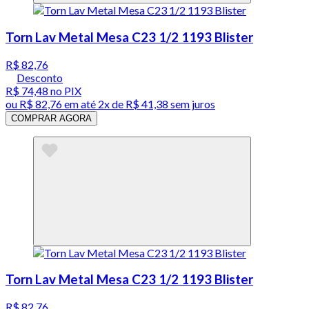
Torn Lav Metal Mesa C23 1/2 1193 Blister
R$ 82,76
Desconto
R$ 74,48
no PIX
ou
R$ 82,76
em até
2x de R$ 41,38 sem juros
COMPRAR AGORA
Torn Lav Metal Mesa C23 1/2 1193 Blister
R$ 82,76