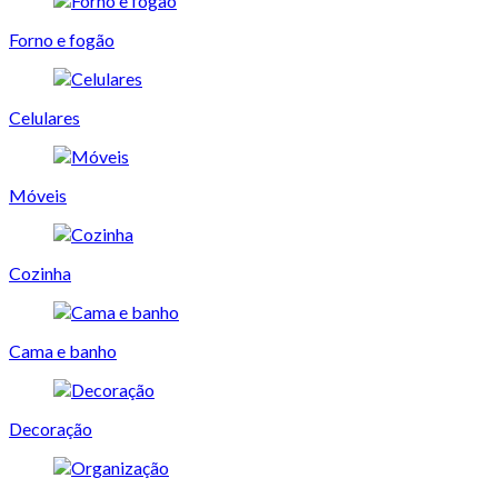
Forno e fogão
Celulares
Móveis
Cozinha
Cama e banho
Decoração