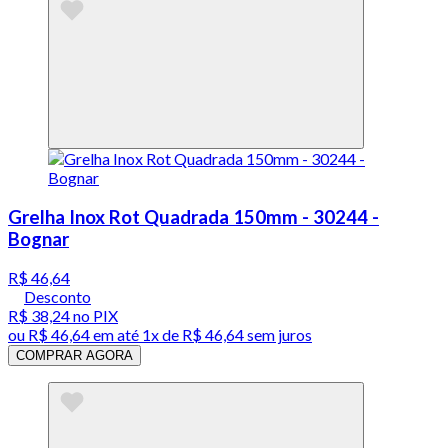
Grelha Inox Rot Quadrada 150mm - 30244 -
Bognar
R$ 46,64
Desconto
R$ 38,24
no PIX
ou
R$ 46,64
em até 1x de
R$ 46,64
sem juros
COMPRAR AGORA