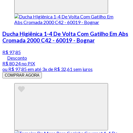
Ducha Higiênica 1-4 De Volta Com Gatilho Em Abs
Cromada 2000 C42 - 60019 - Bognar
R$ 97,85
Desconto
R$ 80,24
no PIX
ou
R$ 97,85
em até
3x de R$ 32,61 sem juros
COMPRAR AGORA