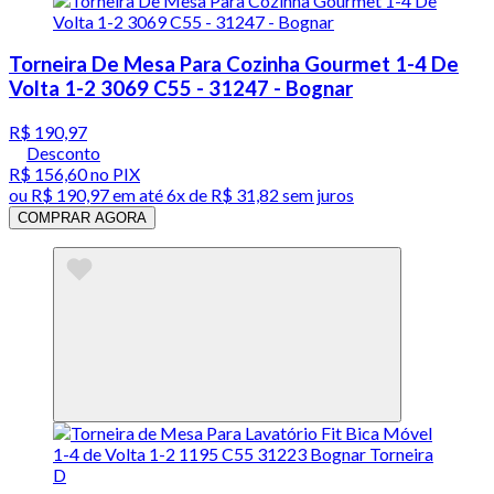
Torneira De Mesa Para Cozinha Gourmet 1-4 De
Volta 1-2 3069 C55 - 31247 - Bognar
R$ 190,97
Desconto
R$ 156,60
no PIX
ou
R$ 190,97
em até
6x de R$ 31,82 sem juros
COMPRAR AGORA