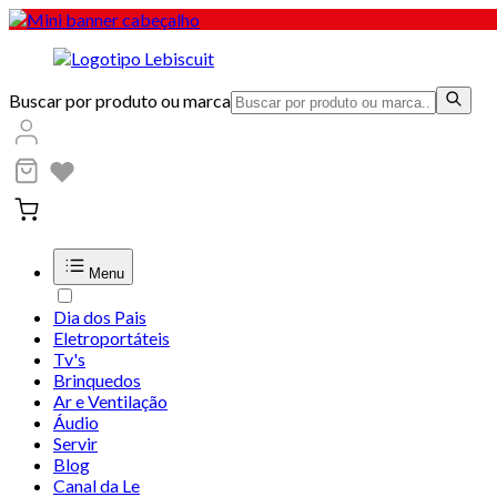
Buscar por produto ou marca
Menu
Dia dos Pais
Eletroportáteis
Tv's
Brinquedos
Ar e Ventilação
Áudio
Servir
Blog
Canal da Le