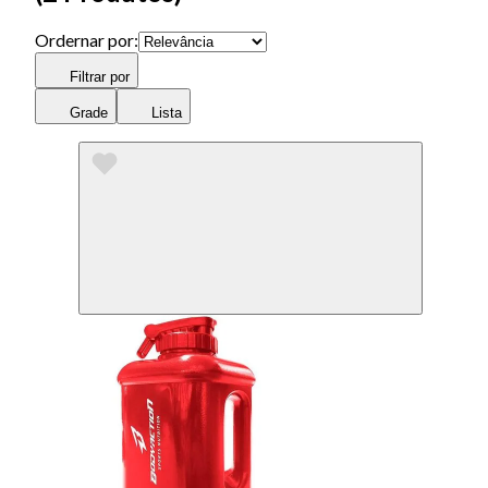
Ordernar por:
Filtrar por
Grade
Lista