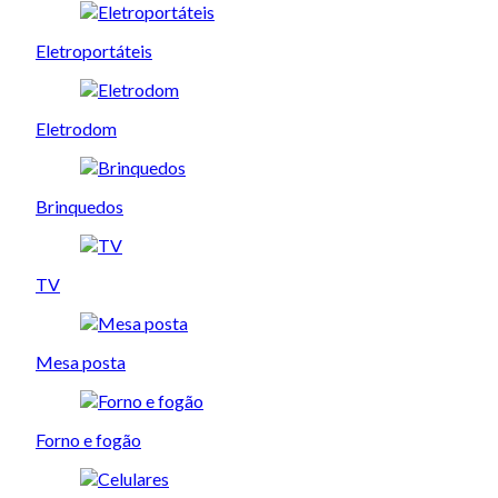
Eletroportáteis
Eletrodom
Brinquedos
TV
Mesa posta
Forno e fogão