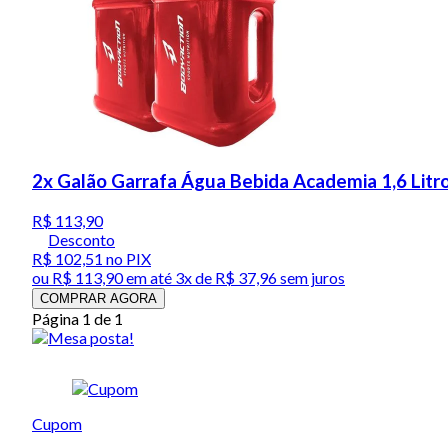
2x Galão Garrafa Água Bebida Academia 1,6 Litr
R$ 113,90
Desconto
R$ 102,51
no PIX
ou
R$ 113,90
em até
3x de R$ 37,96 sem juros
COMPRAR AGORA
Página 1 de 1
Cupom