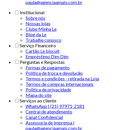
paula@agenciaamais.com.br
Institucional
Sobre nós
Nossas lojas
Clube Minha Le
Blog da Le
Trabalhe conosco
Serviço Financeiro
Cartão Le biscuit
Empréstimo Dim Dim
Perguntas e Respostas
Formas de pagamento
Política de troca e devolução
Termos e condições - retirada na Loja
Termos de compras internacionais
Politica de privacidade
Mapa do site
Serviços ao cliente
WhatsApp | (21) 97971-2181
Central de atendimento
Canal Confidencial
Assessoria de Imprensa |
paula@agenciaamais.com.br