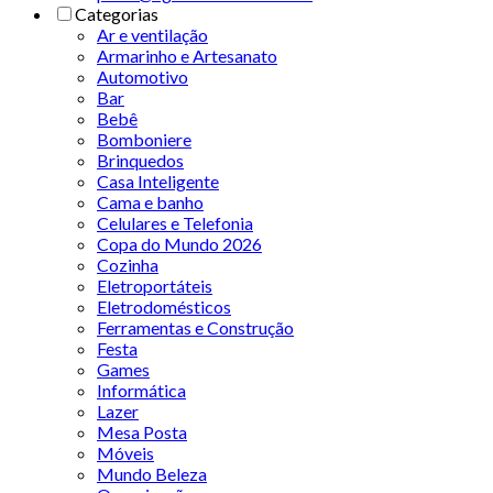
Categorias
Ar e ventilação
Armarinho e Artesanato
Automotivo
Bar
Bebê
Bomboniere
Brinquedos
Casa Inteligente
Cama e banho
Celulares e Telefonia
Copa do Mundo 2026
Cozinha
Eletroportáteis
Eletrodomésticos
Ferramentas e Construção
Festa
Games
Informática
Lazer
Mesa Posta
Móveis
Mundo Beleza