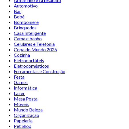
Armarinho e Artesanato
Automotivo
Bar
Bebê
Bomboniere
Brinquedos
Casa Inteligente
Cama e banho
Celulares e Telefonia
Copa do Mundo 2026
Cozinha
Eletroportáteis
Eletrodomésticos
Ferramentas e Construção
Festa
Games
Informática
Lazer
Mesa Posta
Móveis
Mundo Beleza
Organização
Papelaria
Pet Shop