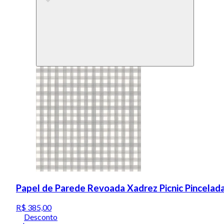
Papel de Parede Revoada Xadrez Picnic Pincelad
R$ 385,00
Desconto