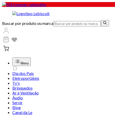
Buscar por produto ou marca
Menu
Dia dos Pais
Eletroportáteis
Tv's
Brinquedos
Ar e Ventilação
Áudio
Servir
Blog
Canal da Le