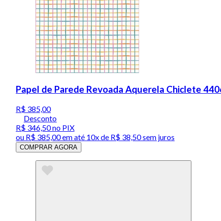
Papel de Parede Revoada Aquerela Chiclete 440
R$ 385,00
Desconto
R$ 346,50
no PIX
ou
R$ 385,00
em até
10x de R$ 38,50 sem juros
COMPRAR AGORA