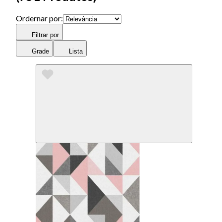
Ordernar por:
Filtrar por
Grade
Lista