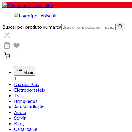
Buscar por produto ou marca
Menu
Dia dos Pais
Eletroportáteis
Tv's
Brinquedos
Ar e Ventilação
Áudio
Servir
Blog
Canal da Le