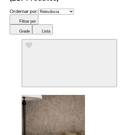
Ordernar por:
Filtrar por
Grade
Lista