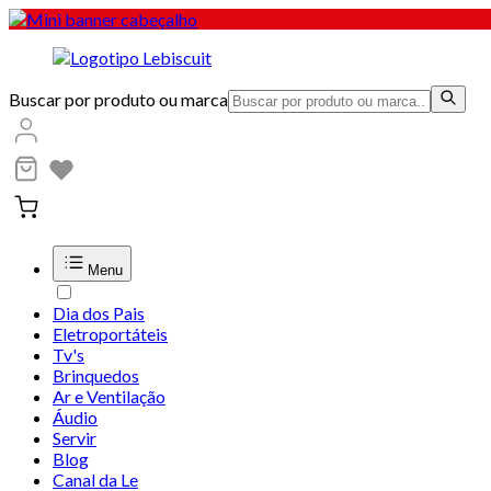
Buscar por produto ou marca
Menu
Dia dos Pais
Eletroportáteis
Tv's
Brinquedos
Ar e Ventilação
Áudio
Servir
Blog
Canal da Le