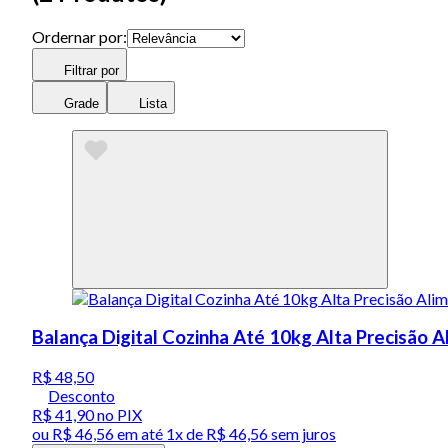
Ordernar por:
Filtrar por
Grade
Lista
Balança Digital Cozinha Até 10kg Alta Precisão 
R$ 48,50
Desconto
R$ 41,90
no PIX
ou
R$ 46,56
em até 1x de
R$ 46,56
sem juros