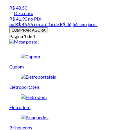
R$ 48,50
Desconto
R$ 41,90
no PIX
ou
R$ 46,56
em até 1x de
R$ 46,56
sem juros
COMPRAR AGORA
Página 1 de 1
Cupom
Eletroportáteis
Eletrodom
Brinquedos