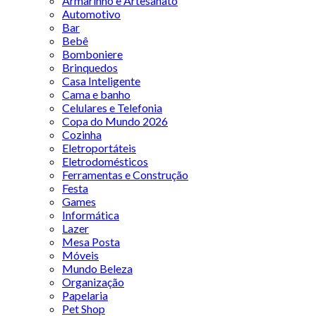
Armarinho e Artesanato
Automotivo
Bar
Bebê
Bomboniere
Brinquedos
Casa Inteligente
Cama e banho
Celulares e Telefonia
Copa do Mundo 2026
Cozinha
Eletroportáteis
Eletrodomésticos
Ferramentas e Construção
Festa
Games
Informática
Lazer
Mesa Posta
Móveis
Mundo Beleza
Organização
Papelaria
Pet Shop