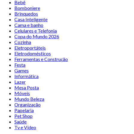
Bebê
Bomboniere
Brinquedos
Casa Inteligente
Cama e banho
Celulares e Telefonia
Copa do Mundo 2026
Cozinha
Eletroportáteis
Eletrodomésticos
Ferramentas e Construção
Festa
Games
Informática
Lazer
Mesa Posta
Móveis
Mundo Beleza
Organização
Papelaria
Pet Shop
Saúde
Tv e Vídeo