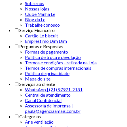
Sobre nós
Nossas lojas
Clube Minha Le
Blog da Le
Trabalhe conosco
Serviço Financeiro
Cartão Le biscuit
Empréstimo Dim Dim
Perguntas e Respostas
Formas de pagamento
Política de troca e devolução
Termos e condições - retirada na Loja
Termos de compras internacionais
Politica de privacidade
Mapa do site
Serviços ao cliente
WhatsApp | (21) 97971-2181
Central de atendimento
Canal Confidencial
Assessoria de Imprensa |
paula@agenciaamais.com.br
Categorias
Ar e ventilação