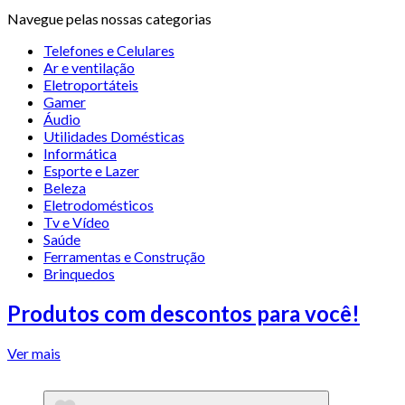
Navegue pelas nossas categorias
Telefones e Celulares
Ar e ventilação
Eletroportáteis
Gamer
Áudio
Utilidades Domésticas
Informática
Esporte e Lazer
Beleza
Eletrodomésticos
Tv e Vídeo
Saúde
Ferramentas e Construção
Brinquedos
Produtos com descontos para você!
Ver mais