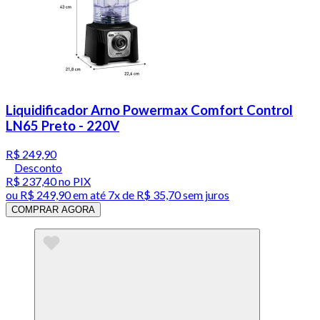
Liquidificador Arno Powermax Comfort Control
LN65 Preto - 220V
R$ 249,90
Desconto
R$ 237,40
no PIX
ou
R$ 249,90
em até
7x de R$ 35,70 sem juros
COMPRAR AGORA