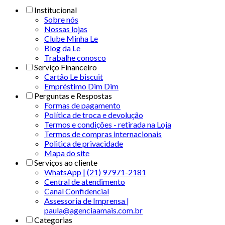
Institucional
Sobre nós
Nossas lojas
Clube Minha Le
Blog da Le
Trabalhe conosco
Serviço Financeiro
Cartão Le biscuit
Empréstimo Dim Dim
Perguntas e Respostas
Formas de pagamento
Política de troca e devolução
Termos e condições - retirada na Loja
Termos de compras internacionais
Politica de privacidade
Mapa do site
Serviços ao cliente
WhatsApp | (21) 97971-2181
Central de atendimento
Canal Confidencial
Assessoria de Imprensa |
paula@agenciaamais.com.br
Categorias