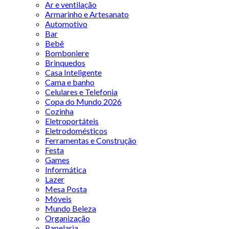
Ar e ventilação
Armarinho e Artesanato
Automotivo
Bar
Bebê
Bomboniere
Brinquedos
Casa Inteligente
Cama e banho
Celulares e Telefonia
Copa do Mundo 2026
Cozinha
Eletroportáteis
Eletrodomésticos
Ferramentas e Construção
Festa
Games
Informática
Lazer
Mesa Posta
Móveis
Mundo Beleza
Organização
Papelaria