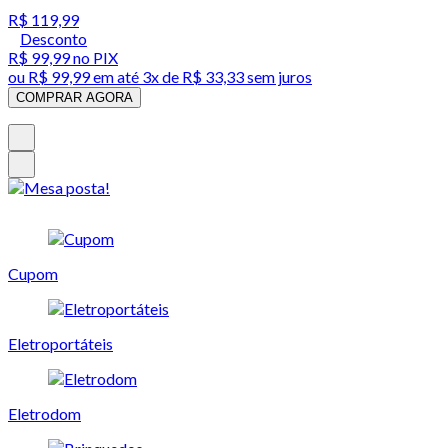
R$ 119,99
Desconto
R$ 99,99
no PIX
ou
R$ 99,99
em até
3x de R$ 33,33 sem juros
COMPRAR AGORA
Cupom
Eletroportáteis
Eletrodom