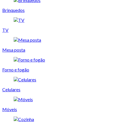
Brinquedos
TV
Mesa posta
Forno e fogão
Celulares
Móveis