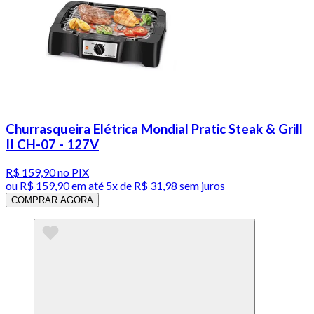
Churrasqueira Elétrica Mondial Pratic Steak & Grill
II CH-07 - 127V
R$ 159,90
no PIX
ou
R$ 159,90
em até
5x de R$ 31,98 sem juros
COMPRAR AGORA