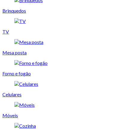
Brinquedos
TV
Mesa posta
Forno e fogão
Celulares
Móveis