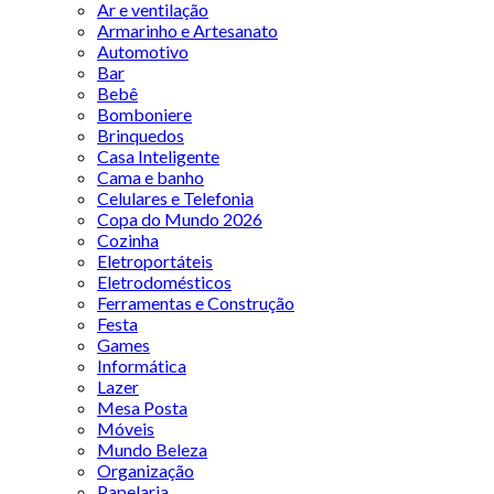
Ar e ventilação
Armarinho e Artesanato
Automotivo
Bar
Bebê
Bomboniere
Brinquedos
Casa Inteligente
Cama e banho
Celulares e Telefonia
Copa do Mundo 2026
Cozinha
Eletroportáteis
Eletrodomésticos
Ferramentas e Construção
Festa
Games
Informática
Lazer
Mesa Posta
Móveis
Mundo Beleza
Organização
Papelaria