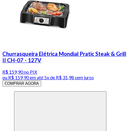
Churrasqueira Elétrica Mondial Pratic Steak & Grill
II CH-07 - 127V
R$ 159,90
no PIX
ou
R$ 159,90
em até
5x de R$ 31,98 sem juros
COMPRAR AGORA