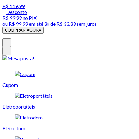
R$ 119,99
Desconto
R$ 99,99
no PIX
ou
R$ 99,99
em até
3x de R$ 33,33 sem juros
COMPRAR AGORA
Cupom
Eletroportáteis
Eletrodom