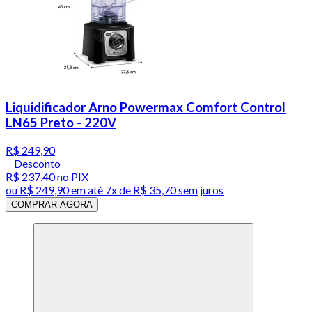
Liquidificador Arno Powermax Comfort Control
LN65 Preto - 220V
R$ 249,90
Desconto
R$ 237,40
no PIX
ou
R$ 249,90
em até
7x de R$ 35,70 sem juros
COMPRAR AGORA