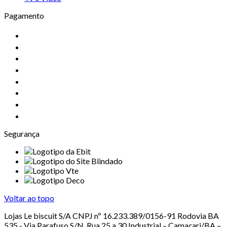
Pagamento
Segurança
Voltar ao topo
Lojas Le biscuit S/A CNPJ nº 16.233.389/0156-91 Rodovia BA
535 - Via Parafuso S/N, Rua 25 a 30 Industrial – Camaçari/BA –