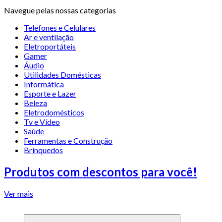
Navegue pelas nossas categorias
Telefones e Celulares
Ar e ventilação
Eletroportáteis
Gamer
Áudio
Utilidades Domésticas
Informática
Esporte e Lazer
Beleza
Eletrodomésticos
Tv e Vídeo
Saúde
Ferramentas e Construção
Brinquedos
Produtos com descontos para você!
Ver mais