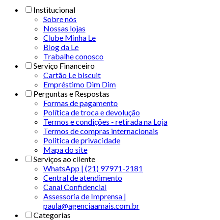
Institucional
Sobre nós
Nossas lojas
Clube Minha Le
Blog da Le
Trabalhe conosco
Serviço Financeiro
Cartão Le biscuit
Empréstimo Dim Dim
Perguntas e Respostas
Formas de pagamento
Política de troca e devolução
Termos e condições - retirada na Loja
Termos de compras internacionais
Politica de privacidade
Mapa do site
Serviços ao cliente
WhatsApp | (21) 97971-2181
Central de atendimento
Canal Confidencial
Assessoria de Imprensa |
paula@agenciaamais.com.br
Categorias