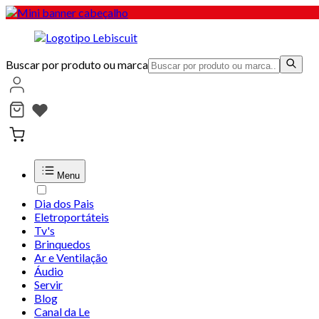
Buscar por produto ou marca
Menu
Dia dos Pais
Eletroportáteis
Tv's
Brinquedos
Ar e Ventilação
Áudio
Servir
Blog
Canal da Le