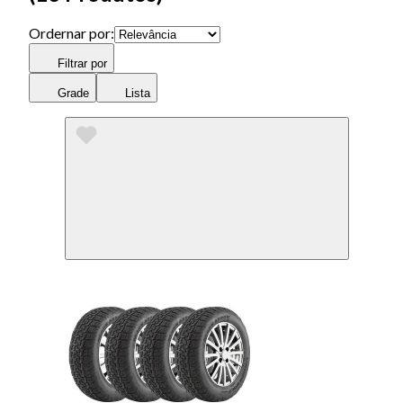
Ordernar por:
Filtrar por
Grade
Lista