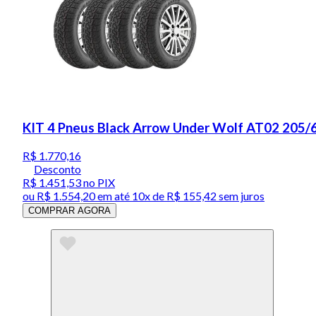
KIT 4 Pneus Black Arrow Under Wolf AT02 205/
R$ 1.770,16
Desconto
R$ 1.451,53
no PIX
ou
R$ 1.554,20
em até
10x de R$ 155,42 sem juros
COMPRAR AGORA